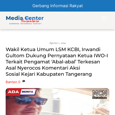
Gerbang Informasi Rakyat
Skip
Men
to
content
Agustus 1, 2024
Wakil Ketua Umum LSM KCBI, Irwandi
Gultom Dukung Pernyataan Ketua IWO-I
Terkait Pengamat ‘Abal-abal’ Terkesan
Asal Nyerocos Komentari Aksi
Sosial Kejari Kabupaten Tangerang
Banten
0