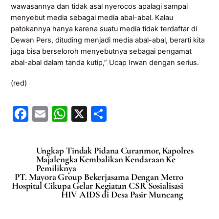
wawasannya dan tidak asal nyerocos apalagi sampai
menyebut media sebagai media abal-abal. Kalau
patokannya hanya karena suatu media tidak terdaftar di
Dewan Pers, dituding menjadi media abal-abal, berarti kita
juga bisa berseloroh menyebutnya sebagai pengamat
abal-abal dalam tanda kutip,” Ucap Irwan dengan serius.
(red)
F
E
W
X
S
a
m
h
h
c
ai
at
ar
Ungkap Tindak Pidana Curanmor, Kapolres
e
l
s
e
Majalengka Kembalikan Kendaraan Ke
Pemiliknya
b
A
PT. Mayora Group Bekerjasama Dengan Metro
Hospital Cikupa Gelar Kegiatan CSR Sosialisasi
o
p
HIV AIDS di Desa Pasir Muncang
o
p