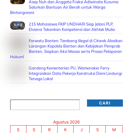
Asep Nuh dan Anggota Fraksi Adiwinata Kusuma
Salurkan Bantuan Air Bersih untuk Warga
Bintangresmi
215 Mahasiswa FKIP UNDHARI Siap Jalani PLP,
Elviana Tekankan Kompetensi dan Akhlak Mulia
Forwatu Banten: Tambang Iilegal di Citorek Abaikan
Larangan Kapolda Banten dan Kebijakan Pemprob
Banten, Siapkan Aksi Massa serta Proses Pelaporan
Hukum!
Gandeng Kementerian PU, Wamenaker Ferry
Integrasikan Data Pekerja Konstruksi Demi Lindungi
Tenaga Lokal
Cari
CARI
Agustus 2026
S
S
R
K
J
S
M