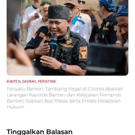
BANTEN
,
DAERAH
,
PERISTIWA
Forwatu Banten: Tambang Iilegal di Citorek Abaikan
Larangan Kapolda Banten dan Kebijakan Pemprob
Banten, Siapkan Aksi Massa serta Proses Pelaporan
Hukum!
Tinggalkan Balasan