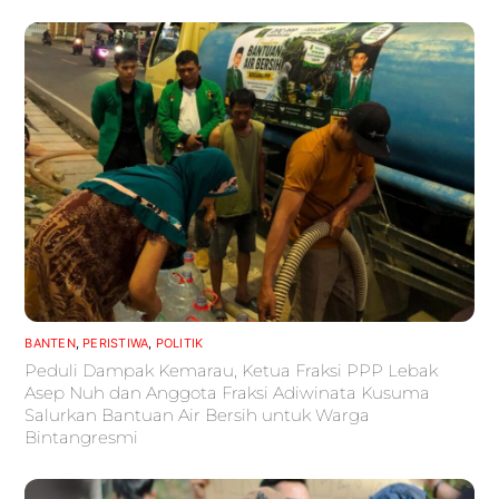
BANTEN
,
PERISTIWA
,
POLITIK
Peduli Dampak Kemarau, Ketua Fraksi PPP Lebak
Asep Nuh dan Anggota Fraksi Adiwinata Kusuma
Salurkan Bantuan Air Bersih untuk Warga
Bintangresmi