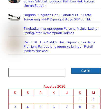
Sukses Advokat Toddopuli Pulihkan Hak Korban
Umrah Subsidi
Dugaan Pungutan Liar Bulanan di PUPR Kota
Tangerang: PPPK Dipungut Biaya SKP dan Ekin
Tingkatkan Kesiapsiagaan Personel Melalui Latihan
Peningkatan Kemampuan Dalmas
Perum BULOG Pastikan Kecukupan Suplai Beras
Premium, Perluas Jangkauan ke Jaringan Retail
Modern Nasional
Cari
CARI
Agustus 2026
S
S
R
K
J
S
M
1
2
3
4
5
6
7
8
9