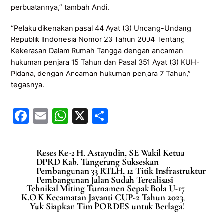
perbuatannya,” tambah Andi.
“Pelaku dikenakan pasal 44 Ayat (3) Undang-Undang
Republik lIndonesia Nomor 23 Tahun 2004 Tentang
Kekerasan Dalam Rumah Tangga dengan ancaman
hukuman penjara 15 Tahun dan Pasal 351 Ayat (3) KUH-
Pidana, dengan Ancaman hukuman penjara 7 Tahun,”
tegasnya.
F
E
W
X
S
a
m
h
h
c
ai
at
ar
Reses Ke-2 H. Astayudin, SE Wakil Ketua
e
l
s
e
DPRD Kab. Tangerang Sukseskan
Pembangunan 33 RTLH, 12 Titik Insfrastruktur
b
A
Pembangunan Jalan Sudah Terealisasi
Tehnikal Miting Turnamen Sepak Bola U-17
o
p
K.O.K Kecamatan Jayanti CUP-2 Tahun 2023,
Yuk Siapkan Tim PORDES untuk Berlaga!
o
p