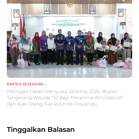
BANTEN
,
KESEHATAN
Peringati Pekan Menyusui Sedunia 2026, Bupati
Tangerang Wisuda 132 Bayi Penerima ASI Eksklusif
dan Ajak Orang Tua Rutin ke Posyandu
Tinggalkan Balasan