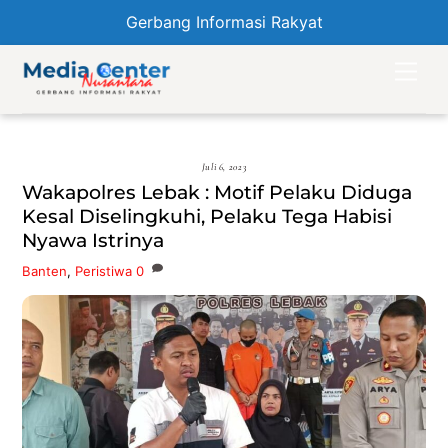
Gerbang Informasi Rakyat
Skip
Men
to
content
Juli 6, 2023
Wakapolres Lebak : Motif Pelaku Diduga
Kesal Diselingkuhi, Pelaku Tega Habisi
Nyawa Istrinya
Banten
,
Peristiwa
0