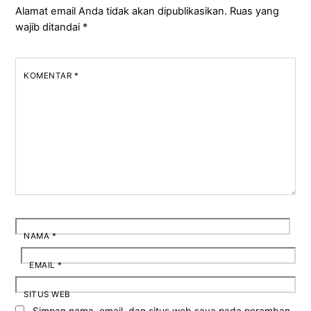
Alamat email Anda tidak akan dipublikasikan.
Ruas yang
wajib ditandai
*
KOMENTAR
*
NAMA
*
EMAIL
*
SITUS WEB
Simpan nama, email, dan situs web saya pada peramban