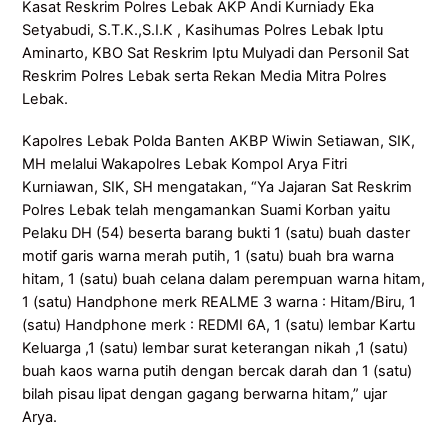
Kasat Reskrim Polres Lebak AKP Andi Kurniady Eka
Setyabudi, S.T.K.,S.I.K , Kasihumas Polres Lebak Iptu
Aminarto, KBO Sat Reskrim Iptu Mulyadi dan Personil Sat
Reskrim Polres Lebak serta Rekan Media Mitra Polres
Lebak.
Kapolres Lebak Polda Banten AKBP Wiwin Setiawan, SIK,
MH melalui Wakapolres Lebak Kompol Arya Fitri
Kurniawan, SIK, SH mengatakan, “Ya Jajaran Sat Reskrim
Polres Lebak telah mengamankan Suami Korban yaitu
Pelaku DH (54) beserta barang bukti 1 (satu) buah daster
motif garis warna merah putih, 1 (satu) buah bra warna
hitam, 1 (satu) buah celana dalam perempuan warna hitam,
1 (satu) Handphone merk REALME 3 warna : Hitam/Biru, 1
(satu) Handphone merk : REDMI 6A, 1 (satu) lembar Kartu
Keluarga ,1 (satu) lembar surat keterangan nikah ,1 (satu)
buah kaos warna putih dengan bercak darah dan 1 (satu)
bilah pisau lipat dengan gagang berwarna hitam,” ujar
Arya.