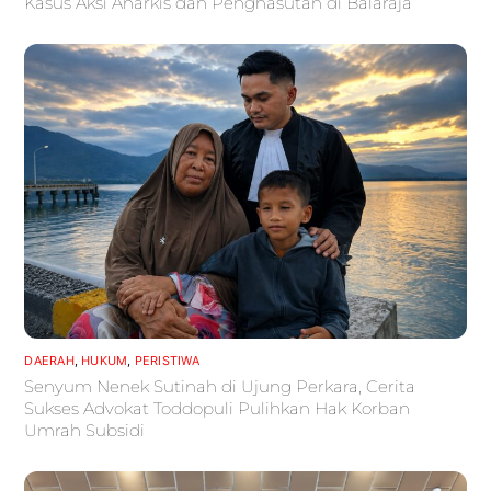
Kasus Aksi Anarkis dan Penghasutan di Balaraja
DAERAH
,
HUKUM
,
PERISTIWA
Senyum Nenek Sutinah di Ujung Perkara, Cerita
Sukses Advokat Toddopuli Pulihkan Hak Korban
Umrah Subsidi