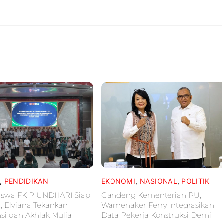
L
,
PENDIDIKAN
EKONOMI
,
NASIONAL
,
POLITIK
iswa FKIP UNDHARI Siap
Gandeng Kementerian PU,
P, Elviana Tekankan
Wamenaker Ferry Integrasikan
i dan Akhlak Mulia
Data Pekerja Konstruksi Demi