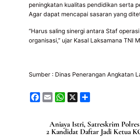
peningkatan kualitas pendidikan serta p
Agar dapat mencapai sasaran yang dite
“Harus saling sinergi antara Staf operas
organisasi,” ujar Kasal Laksamana TNI
Sumber : Dinas Penerangan Angkatan L
F
E
W
X
S
a
m
h
h
c
ai
at
ar
Aniaya Istri, Satreskrim Polr
e
l
s
e
2 Kandidat Daftar Jadi Ketua
b
A