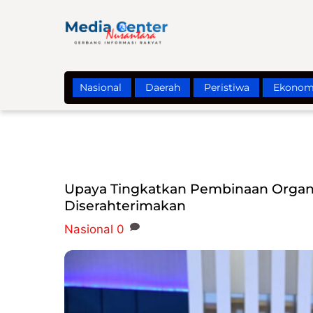
Skip
to
content
Nasional
Daerah
Peristiwa
Ekonom
Upaya Tingkatkan Pembinaan Organis
Diserahterimakan
Nasional
0