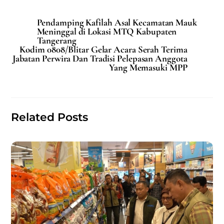
a
m
h
h
c
ai
at
ar
Pendamping Kafilah Asal Kecamatan Mauk
e
l
s
e
Meninggal di Lokasi MTQ Kabupaten
Tangerang
b
A
Kodim 0808/Blitar Gelar Acara Serah Terima
Jabatan Perwira Dan Tradisi Pelepasan Anggota
o
p
Yang Memasuki MPP
o
p
k
Related Posts