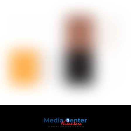
Back
To
Top