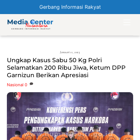
Gerbang Informasi Rakyat
Skip
Men
to
content
Januari 11, 2023
Ungkap Kasus Sabu 50 Kg Polri
Selamatkan 200 Ribu Jiwa, Ketum DPP
Garnizun Berikan Apresiasi
Nasional
0