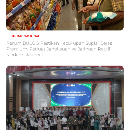
EKONOMI
,
NASIONAL
Perum BULOG Pastikan Kecukupan Suplai Beras
Premium, Perluas Jangkauan ke Jaringan Retail
Modern Nasional