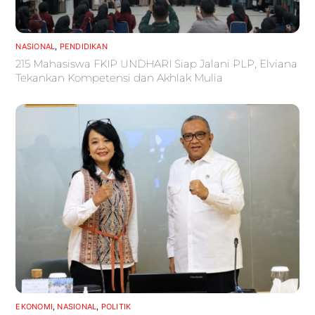
NASIONAL
,
PENDIDIKAN
215 Mahasiswa FKIP UNDHARI Siap Jalani PLP, Elviana
Tekankan Kompetensi dan Akhlak Mulia
EKONOMI
,
NASIONAL
,
POLITIK