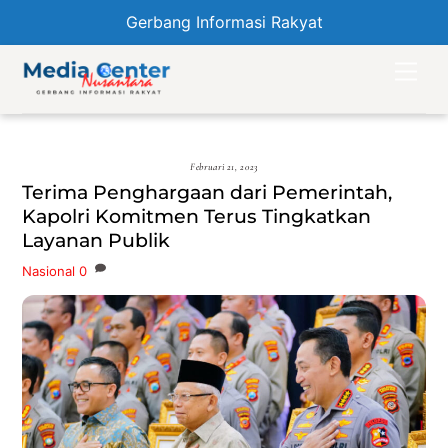
Gerbang Informasi Rakyat
Skip
Men
to
content
Februari 21, 2023
Terima Penghargaan dari Pemerintah,
Kapolri Komitmen Terus Tingkatkan
Layanan Publik
Nasional
0