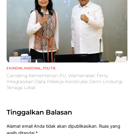
EKONOMI
,
NASIONAL
,
POLITIK
Gandeng Kementerian PU, Wamenaker Ferry
Integrasikan Data Pekerja Konstruksi Demi Lindungi
Tenaga Lokal
Tinggalkan Balasan
Alamat email Anda tidak akan dipublikasikan.
Ruas yang
wajib ditandai
*