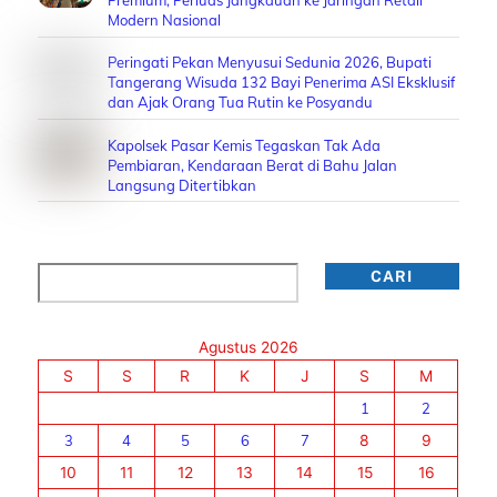
Premium, Perluas Jangkauan ke Jaringan Retail
Modern Nasional
Peringati Pekan Menyusui Sedunia 2026, Bupati
Tangerang Wisuda 132 Bayi Penerima ASI Eksklusif
dan Ajak Orang Tua Rutin ke Posyandu
Kapolsek Pasar Kemis Tegaskan Tak Ada
Pembiaran, Kendaraan Berat di Bahu Jalan
Langsung Ditertibkan
Cari
CARI
Agustus 2026
S
S
R
K
J
S
M
1
2
3
4
5
6
7
8
9
10
11
12
13
14
15
16