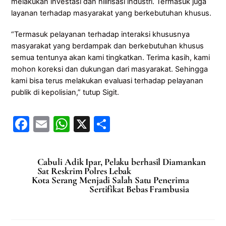
melakukan investasi dan hilirisasi industri. Termasuk juga
layanan terhadap masyarakat yang berkebutuhan khusus.
“Termasuk pelayanan terhadap interaksi khususnya
masyarakat yang berdampak dan berkebutuhan khusus
semua tentunya akan kami tingkatkan. Terima kasih, kami
mohon koreksi dan dukungan dari masyarakat. Sehingga
kami bisa terus melakukan evaluasi terhadap pelayanan
publik di kepolisian,” tutup Sigit.
F
E
W
X
S
a
m
h
h
c
ai
at
ar
Cabuli Adik Ipar, Pelaku berhasil Diamankan
e
l
s
e
Sat Reskrim Polres Lebak
Kota Serang Menjadi Salah Satu Penerima
b
A
Sertifikat Bebas Frambusia
o
p
o
p