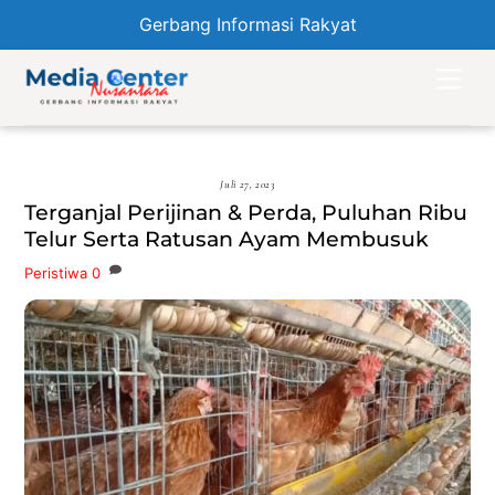
Gerbang Informasi Rakyat
Skip
Men
to
content
Juli 27, 2023
Terganjal Perijinan & Perda, Puluhan Ribu
Telur Serta Ratusan Ayam Membusuk
Peristiwa
0