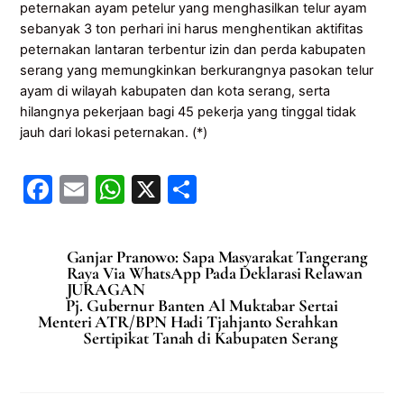
peternakan ayam petelur yang menghasilkan telur ayam
sebanyak 3 ton perhari ini harus menghentikan aktifitas
peternakan lantaran terbentur izin dan perda kabupaten
serang yang memungkinkan berkurangnya pasokan telur
ayam di wilayah kabupaten dan kota serang, serta
hilangnya pekerjaan bagi 45 pekerja yang tinggal tidak
jauh dari lokasi peternakan. (*)
F
E
W
X
S
a
m
h
h
c
ai
at
ar
Ganjar Pranowo: Sapa Masyarakat Tangerang
e
l
s
e
Raya Via WhatsApp Pada Deklarasi Relawan
JURAGAN
b
A
Pj. Gubernur Banten Al Muktabar Sertai
Menteri ATR/BPN Hadi Tjahjanto Serahkan
o
p
Sertipikat Tanah di Kabupaten Serang
o
p
k