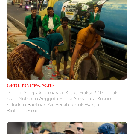
BANTEN
,
PERISTIWA
,
POLITIK
Peduli Dampak Kemarau, Ketua Fraksi PPP Lebak
Asep Nuh dan Anggota Fraksi Adiwinata Kusuma
Salurkan Bantuan Air Bersih untuk Warga
Bintangresmi