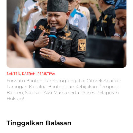
BANTEN
,
DAERAH
,
PERISTIWA
Forwatu Banten: Tambang Iilegal di Citorek Abaikan
Larangan Kapolda Banten dan Kebijakan Pemprob
Banten, Siapkan Aksi Massa serta Proses Pelaporan
Hukum!
Tinggalkan Balasan