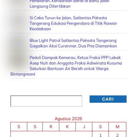
Pembiaran, Kendaraan Berat di Bahu Jalan
Langsung Ditertibkan
Si Caka Turun ke Jalan, Satlantas Polresta
Tangerang Edukasi Pengendara di Titik Rawan
Kecelakaan
Blue Light Patrol Satlantas Polresta Tangerang
Gagalkan Aksi Curanmor, Dua Pria Diamankan
Peduli Dampak Kemarau, Ketua Fraksi PPP Lebak
Asep Nuh dan Anggota Fraksi Adiwinata Kusuma
Salurkan Bantuan Air Bersih untuk Warga
Bintangresmi
Cari
CARI
Agustus 2026
S
S
R
K
J
S
M
1
2