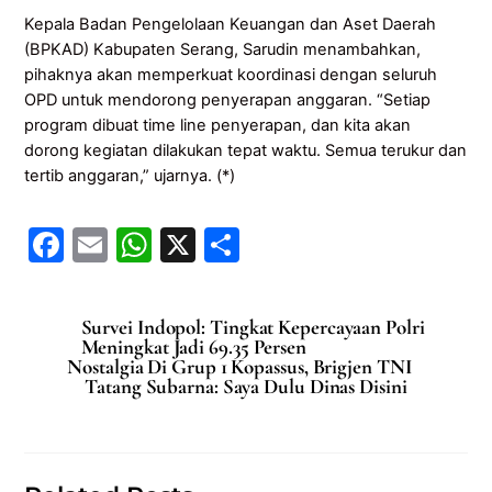
Kepala Badan Pengelolaan Keuangan dan Aset Daerah
(BPKAD) Kabupaten Serang, Sarudin menambahkan,
pihaknya akan memperkuat koordinasi dengan seluruh
OPD untuk mendorong penyerapan anggaran. “Setiap
program dibuat time line penyerapan, dan kita akan
dorong kegiatan dilakukan tepat waktu. Semua terukur dan
tertib anggaran,” ujarnya. (*)
F
E
W
X
S
a
m
h
h
c
ai
at
ar
Survei Indopol: Tingkat Kepercayaan Polri
e
l
s
e
Meningkat Jadi 69.35 Persen
Nostalgia Di Grup 1 Kopassus, Brigjen TNI
b
A
Tatang Subarna: Saya Dulu Dinas Disini
o
p
o
p
k