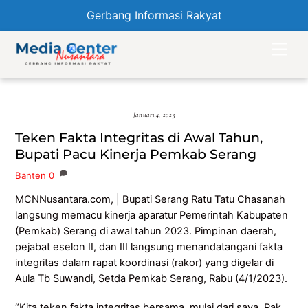
Gerbang Informasi Rakyat
Skip
Men
to
content
Januari 4, 2023
Teken Fakta Integritas di Awal Tahun,
Bupati Pacu Kinerja Pemkab Serang
Banten
0
MCNNusantara.com, | Bupati Serang Ratu Tatu Chasanah
langsung memacu kinerja aparatur Pemerintah Kabupaten
(Pemkab) Serang di awal tahun 2023. Pimpinan daerah,
pejabat eselon II, dan III langsung menandatangani fakta
integritas dalam rapat koordinasi (rakor) yang digelar di
Aula Tb Suwandi, Setda Pemkab Serang, Rabu (4/1/2023).
“Kita teken fakta integritas bersama, mulai dari saya, Pak