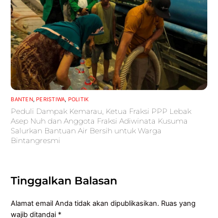
BANTEN
,
PERISTIWA
,
POLITIK
Peduli Dampak Kemarau, Ketua Fraksi PPP Lebak
Asep Nuh dan Anggota Fraksi Adiwinata Kusuma
Salurkan Bantuan Air Bersih untuk Warga
Bintangresmi
Tinggalkan Balasan
Alamat email Anda tidak akan dipublikasikan.
Ruas yang
wajib ditandai
*