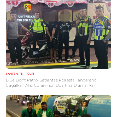
BANTEN
,
TNI-POLRI
Blue Light Patrol Satlantas Polresta Tangerang
Gagalkan Aksi Curanmor, Dua Pria Diamankan