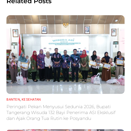
Related Posts
BANTEN
,
KESEHATAN
Peringati Pekan Menyusui Sedunia 2026, Bupati
Tangerang Wisuda 132 Bayi Penerima ASI Eksklusif
dan Ajak Orang Tua Rutin ke Posyandu