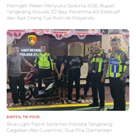
Peringati Pekan Menyusui Sedunia 2026, Bupati
Tangerang Wisuda 132 Bayi Penerima ASI Eksklusif
dan Ajak Orang Tua Rutin ke Posyandu
BANTEN
,
TNI-POLRI
Blue Light Patrol Satlantas Polresta Tangerang
Gagalkan Aksi Curanmor, Dua Pria Diamankan