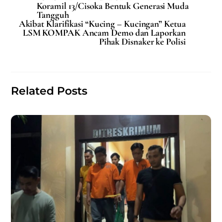
e
l
s
e
Koramil 13/Cisoka Bentuk Generasi Muda
Tangguh
b
A
Akibat Klarifikasi “Kucing – Kucingan” Ketua
LSM KOMPAK Ancam Demo dan Laporkan
o
p
Pihak Disnaker ke Polisi
o
p
k
Related Posts