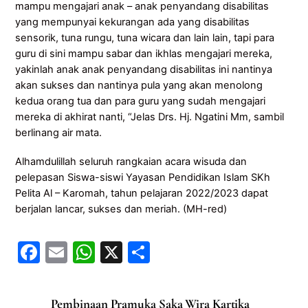
mampu mengajari anak – anak penyandang disabilitas
yang mempunyai kekurangan ada yang disabilitas
sensorik, tuna rungu, tuna wicara dan lain lain, tapi para
guru di sini mampu sabar dan ikhlas mengajari mereka,
yakinlah anak anak penyandang disabilitas ini nantinya
akan sukses dan nantinya pula yang akan menolong
kedua orang tua dan para guru yang sudah mengajari
mereka di akhirat nanti, “Jelas Drs. Hj. Ngatini Mm, sambil
berlinang air mata.
Alhamdulillah seluruh rangkaian acara wisuda dan
pelepasan Siswa-siswi Yayasan Pendidikan Islam SKh
Pelita Al – Karomah, tahun pelajaran 2022/2023 dapat
berjalan lancar, sukses dan meriah. (MH-red)
F
E
W
X
S
a
m
h
h
c
ai
at
ar
Pembinaan Pramuka Saka Wira Kartika