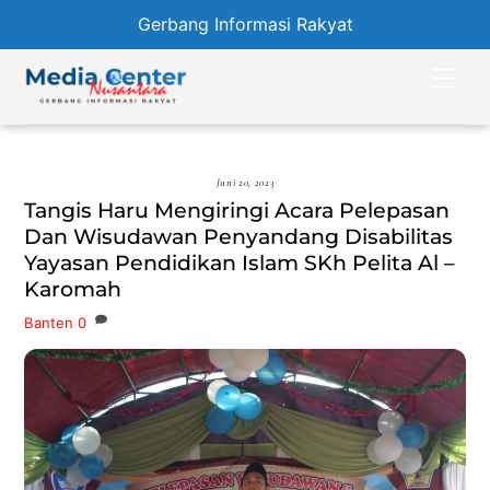
Gerbang Informasi Rakyat
Skip
Men
to
content
Juni 20, 2023
Tangis Haru Mengiringi Acara Pelepasan
Dan Wisudawan Penyandang Disabilitas
Yayasan Pendidikan Islam SKh Pelita Al –
Karomah
Banten
0