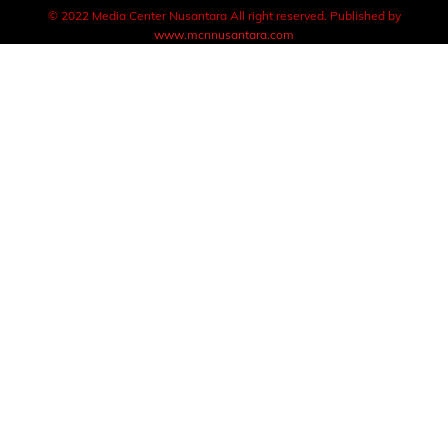
© 2022 Media Center Nusantara All right reserved. Published by
www.mcnnusantara.com