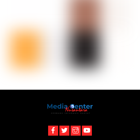
Back
To
Top