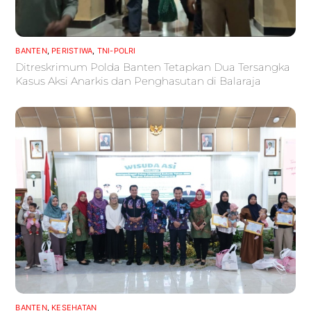
BANTEN
,
PERISTIWA
,
TNI-POLRI
Ditreskrimum Polda Banten Tetapkan Dua Tersangka
Kasus Aksi Anarkis dan Penghasutan di Balaraja
BANTEN
,
KESEHATAN