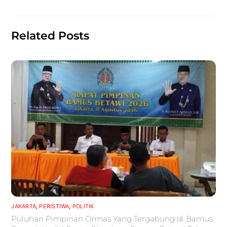
o
p
k
Related Posts
JAKARTA
,
PERISTIWA
,
POLITIK
Puluhan Pimpinan Ormas Yang Tergabung di Bamus