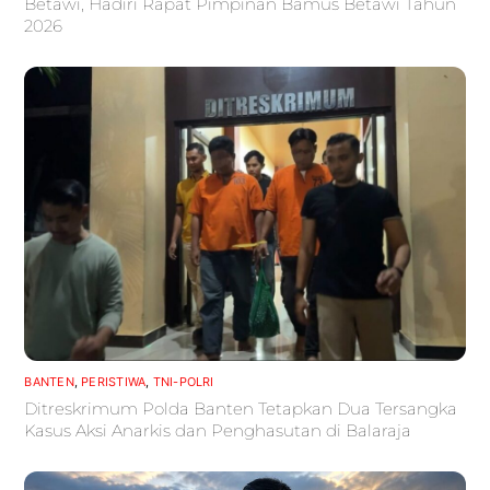
Betawi, Hadiri Rapat Pimpinan Bamus Betawi Tahun
2026
BANTEN
,
PERISTIWA
,
TNI-POLRI
Ditreskrimum Polda Banten Tetapkan Dua Tersangka
Kasus Aksi Anarkis dan Penghasutan di Balaraja