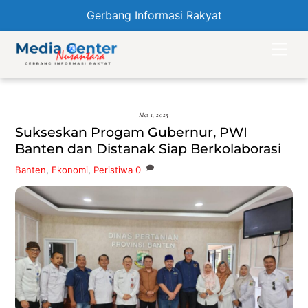
Gerbang Informasi Rakyat
Skip
Men
to
content
Mei 1, 2025
Sukseskan Progam Gubernur, PWI
Banten dan Distanak Siap Berkolaborasi
Banten
,
Ekonomi
,
Peristiwa
0