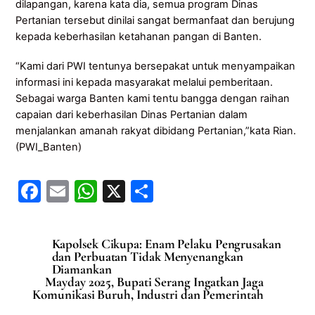
dilapangan, karena kata dia, semua program Dinas
Pertanian tersebut dinilai sangat bermanfaat dan berujung
kepada keberhasilan ketahanan pangan di Banten.
“Kami dari PWI tentunya bersepakat untuk menyampaikan
informasi ini kepada masyarakat melalui pemberitaan.
Sebagai warga Banten kami tentu bangga dengan raihan
capaian dari keberhasilan Dinas Pertanian dalam
menjalankan amanah rakyat dibidang Pertanian,”kata Rian.
(PWI_Banten)
F
E
W
X
S
a
m
h
h
c
ai
at
ar
Kapolsek Cikupa: Enam Pelaku Pengrusakan
e
l
s
e
dan Perbuatan Tidak Menyenangkan
Diamankan
b
A
Mayday 2025, Bupati Serang Ingatkan Jaga
Komunikasi Buruh, Industri dan Pemerintah
o
p