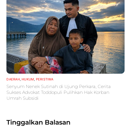
DAERAH
,
HUKUM
,
PERISTIWA
Senyum Nenek Sutinah di Ujung Perkara, Cerita
Sukses Advokat Toddopuli Pulihkan Hak Korban
Umrah Subsidi
Tinggalkan Balasan