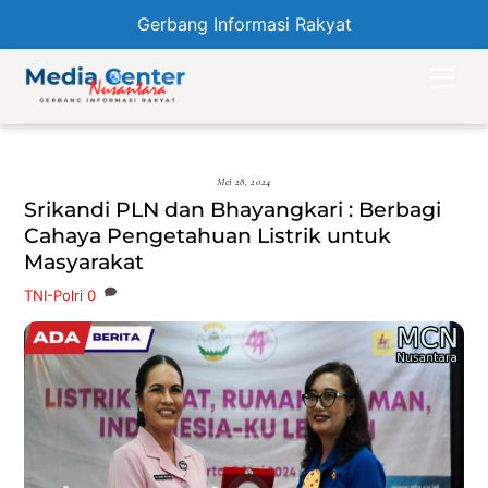
Gerbang Informasi Rakyat
Skip
Men
to
content
Mei 28, 2024
Srikandi PLN dan Bhayangkari : Berbagi
Cahaya Pengetahuan Listrik untuk
Masyarakat
TNI-Polri
0