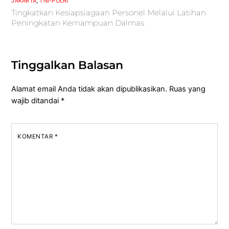
JAKARTA
,
TNI-POLRI
Tingkatkan Kesiapsiagaan Personel Melalui Latihan
Peningkatan Kemampuan Dalmas
Tinggalkan Balasan
Alamat email Anda tidak akan dipublikasikan.
Ruas yang
wajib ditandai
*
KOMENTAR
*