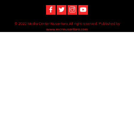
© 2022 Media Center Nusantara All right reserved. Published by
www.mcnnusantara.com