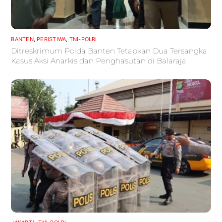
BANTEN
,
PERISTIWA
,
TNI-POLRI
Ditreskrimum Polda Banten Tetapkan Dua Tersangka
Kasus Aksi Anarkis dan Penghasutan di Balaraja