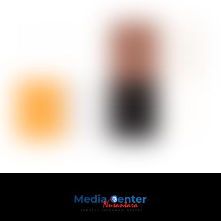
Back
To
Top