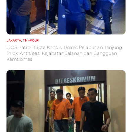
JAKARTA
,
TNI-POLRI
JJOS Patroli Cipta Kondisi Polres Pelabuhan Tanjung
Priok, Antisipasi Kejahatan Jalanan dan Gangguan
Kamtibmas