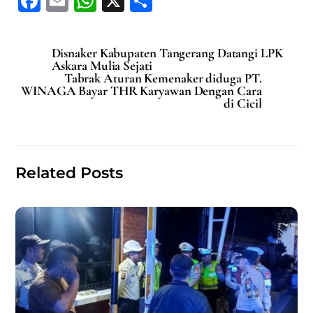
F
E
W
X
S
a
m
h
h
c
ai
at
ar
Disnaker Kabupaten Tangerang Datangi LPK
e
l
s
e
Askara Mulia Sejati
Tabrak Aturan Kemenaker diduga PT.
b
A
WINAGA Bayar THR Karyawan Dengan Cara
di Cicil
o
p
o
p
k
Related Posts