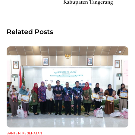
Kabupaten Tangerang
o
p
o
p
k
Related Posts
BANTEN
,
KESEHATAN