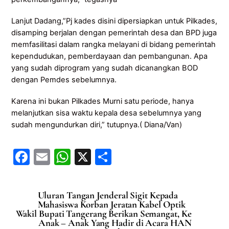
Lanjut Dadang,”Pj kades disini dipersiapkan untuk Pilkades,
disamping berjalan dengan pemerintah desa dan BPD juga
memfasilitasi dalam rangka melayani di bidang pemerintah
kependudukan, pemberdayaan dan pembangunan. Apa
yang sudah diprogram yang sudah dicanangkan BOD
dengan Pemdes sebelumnya.
Karena ini bukan Pilkades Murni satu periode, hanya
melanjutkan sisa waktu kepala desa sebelumnya yang
sudah mengundurkan diri,” tutupnya.( Diana/Van)
F
E
W
X
S
a
m
h
h
c
ai
at
ar
Uluran Tangan Jenderal Sigit Kepada
e
l
s
e
Mahasiswa Korban Jeratan Kabel Optik
Wakil Bupati Tangerang Berikan Semangat, Ke
b
A
Anak – Anak Yang Hadir di Acara HAN