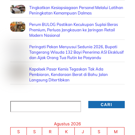
Tingkatkan Kesiapsiagaan Personel Melalui Latihan
Peningkatan Kemampuan Dalmas
Perum BULOG Pastikan Kecukupan Suplai Beras
Premium, Perluas Jangkauan ke Jaringan Retail
Modern Nasional
Peringati Pekan Menyusui Sedunia 2026, Bupati
Tangerang Wisuda 132 Bayi Penerima ASI Eksklusif
dan Ajak Orang Tua Rutin ke Posyandu
Kapolsek Pasar Kemis Tegaskan Tak Ada
Pembiaran, Kendaraan Berat di Bahu Jalan
Langsung Ditertibkan
Cari
CARI
Agustus 2026
S
S
R
K
J
S
M