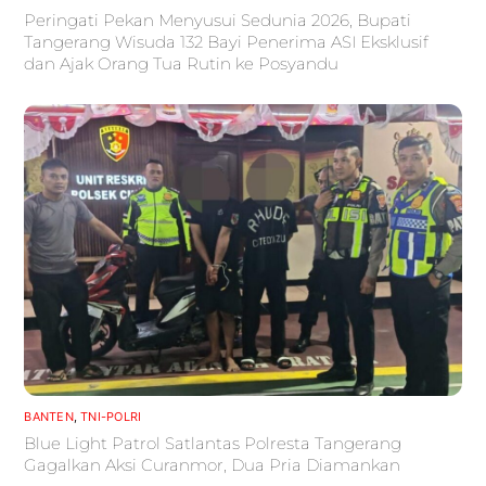
Peringati Pekan Menyusui Sedunia 2026, Bupati
Tangerang Wisuda 132 Bayi Penerima ASI Eksklusif
dan Ajak Orang Tua Rutin ke Posyandu
BANTEN
,
TNI-POLRI
Blue Light Patrol Satlantas Polresta Tangerang
Gagalkan Aksi Curanmor, Dua Pria Diamankan