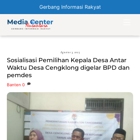
Gerbang Informasi Rakyat
Skip
Men
to
content
Agustus 3, 2023
Sosialisasi Pemilihan Kepala Desa Antar
Waktu Desa Cengklong digelar BPD dan
pemdes
Banten
0