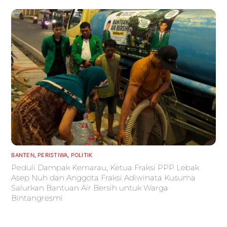
BANTEN
,
PERISTIWA
,
POLITIK
Peduli Dampak Kemarau, Ketua Fraksi PPP Lebak
Asep Nuh dan Anggota Fraksi Adiwinata Kusuma
Salurkan Bantuan Air Bersih untuk Warga
Bintangresmi