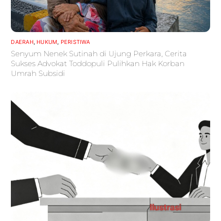
DAERAH
,
HUKUM
,
PERISTIWA
Senyum Nenek Sutinah di Ujung Perkara, Cerita
Sukses Advokat Toddopuli Pulihkan Hak Korban
Umrah Subsidi