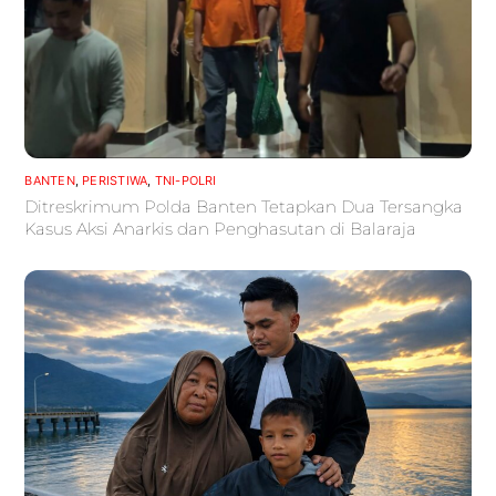
BANTEN
,
PERISTIWA
,
TNI-POLRI
Ditreskrimum Polda Banten Tetapkan Dua Tersangka
Kasus Aksi Anarkis dan Penghasutan di Balaraja