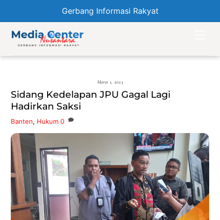
Gerbang Informasi Rakyat
Skip
Men
to
content
Maret 1, 2023
Sidang Kedelapan JPU Gagal Lagi
Hadirkan Saksi
Banten
,
Hukum
0