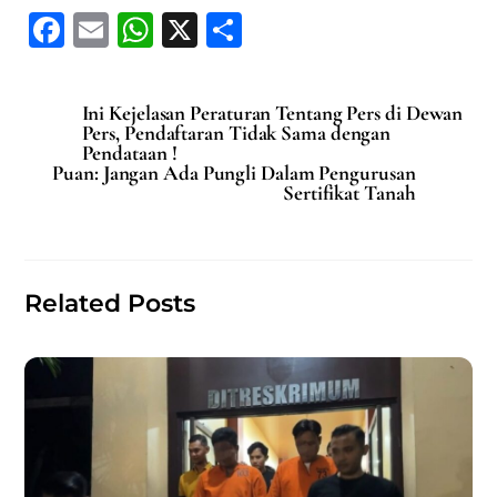
F
E
W
X
S
a
m
h
h
c
ai
at
ar
Ini Kejelasan Peraturan Tentang Pers di Dewan
e
l
s
e
Pers, Pendaftaran Tidak Sama dengan
Pendataan !
b
A
Puan: Jangan Ada Pungli Dalam Pengurusan
Sertifikat Tanah
o
p
o
p
k
Related Posts