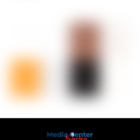
Back
To