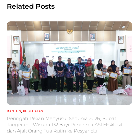
Related Posts
BANTEN
,
KESEHATAN
Peringati Pekan Menyusui Sedunia 2026, Bupati
Tangerang Wisuda 132 Bayi Penerima ASI Eksklusif
dan Ajak Orang Tua Rutin ke Posyandu