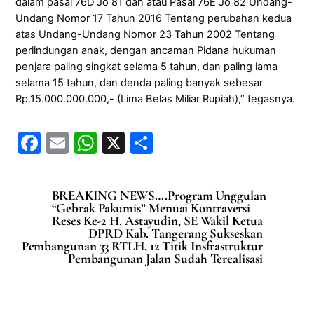
dalam pasal 76D Jo 81 dan atau Pasal 76E Jo 82 Undang-
Undang Nomor 17 Tahun 2016 Tentang perubahan kedua
atas Undang-Undang Nomor 23 Tahun 2002 Tentang
perlindungan anak, dengan ancaman Pidana hukuman
penjara paling singkat selama 5 tahun, dan paling lama
selama 15 tahun, dan denda paling banyak sebesar
Rp.15.000.000.000,- (Lima Belas Miliar Rupiah),” tegasnya.
F
E
W
X
S
a
m
h
h
c
ai
at
ar
BREAKING NEWS….Program Unggulan
e
l
s
e
“Gebrak Pakumis” Menuai Kontraversi
Reses Ke-2 H. Astayudin, SE Wakil Ketua
b
A
DPRD Kab. Tangerang Sukseskan
Pembangunan 33 RTLH, 12 Titik Insfrastruktur
o
p
Pembangunan Jalan Sudah Terealisasi
o
p
k