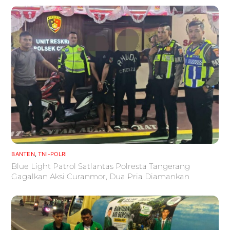
BANTEN
,
TNI-POLRI
Blue Light Patrol Satlantas Polresta Tangerang
Gagalkan Aksi Curanmor, Dua Pria Diamankan