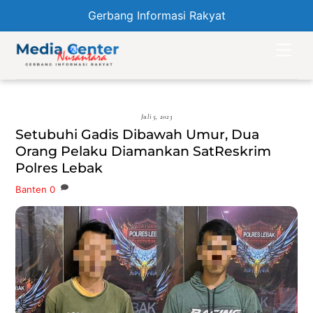
Gerbang Informasi Rakyat
Skip
Men
to
content
Juli 5, 2023
Setubuhi Gadis Dibawah Umur, Dua
Orang Pelaku Diamankan SatReskrim
Polres Lebak
Banten
0