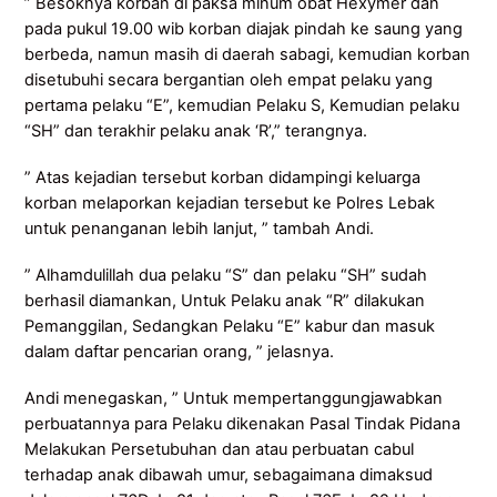
” Besoknya korban di paksa minum obat Hexymer dan
pada pukul 19.00 wib korban diajak pindah ke saung yang
berbeda, namun masih di daerah sabagi, kemudian korban
disetubuhi secara bergantian oleh empat pelaku yang
pertama pelaku “E”, kemudian Pelaku S, Kemudian pelaku
“SH” dan terakhir pelaku anak ‘R’,” terangnya.
” Atas kejadian tersebut korban didampingi keluarga
korban melaporkan kejadian tersebut ke Polres Lebak
untuk penanganan lebih lanjut, ” tambah Andi.
” Alhamdulillah dua pelaku “S” dan pelaku “SH” sudah
berhasil diamankan, Untuk Pelaku anak “R” dilakukan
Pemanggilan, Sedangkan Pelaku “E” kabur dan masuk
dalam daftar pencarian orang, ” jelasnya.
Andi menegaskan, ” Untuk mempertanggungjawabkan
perbuatannya para Pelaku dikenakan Pasal Tindak Pidana
Melakukan Persetubuhan dan atau perbuatan cabul
terhadap anak dibawah umur, sebagaimana dimaksud