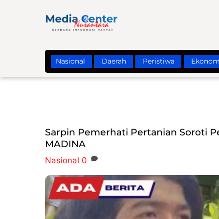
Skip
to
content
Nasional
Daerah
Peristiwa
Ekonom
Sarpin Pemerhati Pertanian Soroti Pe
MADINA
Nasional
0