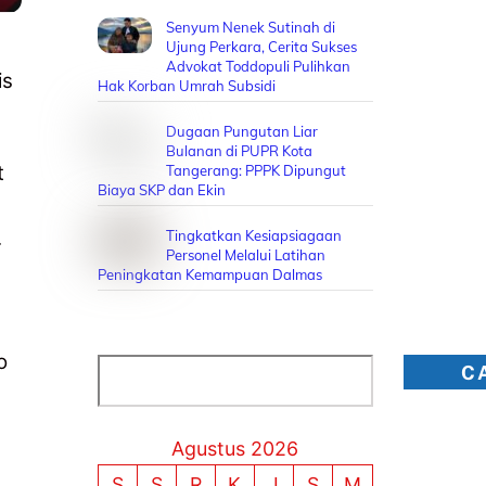
Senyum Nenek Sutinah di
Ujung Perkara, Cerita Sukses
Advokat Toddopuli Pulihkan
is
Hak Korban Umrah Subsidi
Dugaan Pungutan Liar
Bulanan di PUPR Kota
t
Tangerang: PPPK Dipungut
Biaya SKP dan Ekin
.
Tingkatkan Kesiapsiagaan
Personel Melalui Latihan
Peningkatan Kemampuan Dalmas
o
Cari
C
Agustus 2026
S
S
R
K
J
S
M