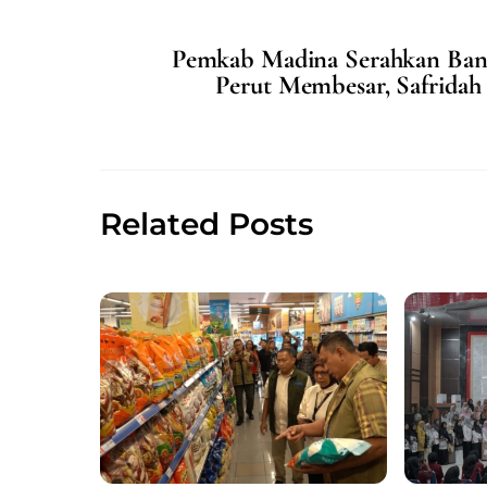
c
ai
at
ar
Pemkab Madina Serahkan Ban
e
l
s
e
Perut Membesar, Safrida
b
A
o
p
o
p
k
Related Posts