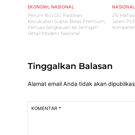
EKONOMI
,
NASIONAL
NASIONA
Perum BULOG Pastikan
215 Mahas
Kecukupan Suplai Beras Premium,
Jalani PL
Perluas Jangkauan ke Jaringan
Kompetens
Retail Modern Nasional
Tinggalkan Balasan
Alamat email Anda tidak akan dipublikas
KOMENTAR
*