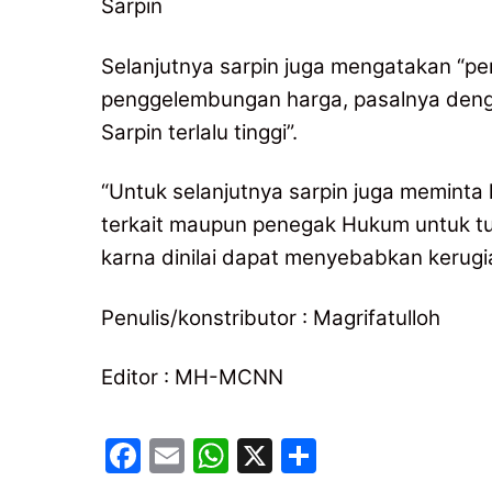
Sarpin
Selanjutnya sarpin juga mengatakan “pen
penggelembungan harga, pasalnya denga
Sarpin terlalu tinggi”.
“Untuk selanjutnya sarpin juga meminta
terkait maupun penegak Hukum untuk t
karna dinilai dapat menyebabkan kerugi
Penulis/konstributor : Magrifatulloh
Editor : MH-MCNN
F
E
W
X
S
a
m
h
h