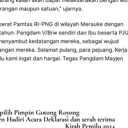
atang kalian akan dapat melaksanakan dengan leb
rorangan maupun satuan,” ujarnya.
berat Pamtas RI-PNG di wilayah Merauke dengan
etahun. Pangdam V/Brw sendiri dan Ibu beserta PJ
g menyambut kedatangan mereka, sebagai wujud
angan mereka. Selamat pulang, para pejuang. Kerja
alu kami ingat dan hargai. Tegas Pangdam Mayjen
rpilih Pimpin Gotong Royong
n Hadiri Acara Deklarasi dan serah terima
Kirab Pemilu 2024