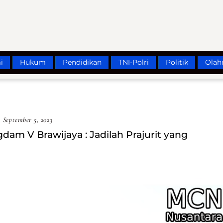
i
Hukum
Pendidikan
TNI-Polri
Politik
Olah
September 5, 2023
am V Brawijaya : Jadilah Prajurit yang