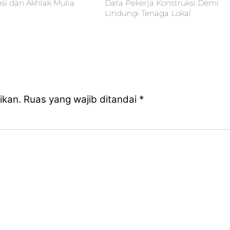
i dan Akhlak Mulia
Data Pekerja Konstruksi Demi
Lindungi Tenaga Lokal
ikan.
Ruas yang wajib ditandai
*