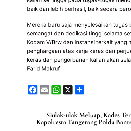
kalian sehingga pada tugas-tugas mend
baik dan lebih berhasil, baik secara pe
Mereka baru saja menyelesaikan tugas 
semangat dan dedikasi tinggi selama s
Kodam V/Brw dan Instansi terkait yan
penghargaan atas kerja keras dan perju
keras dan pengorbanan kalian akan sel
Farid Makruf
F
E
W
X
S
a
m
h
h
c
ai
at
ar
Siulak-ulak Meluap, Kades Te
e
l
s
e
Kapolresta Tangerang Polda Bante
b
A