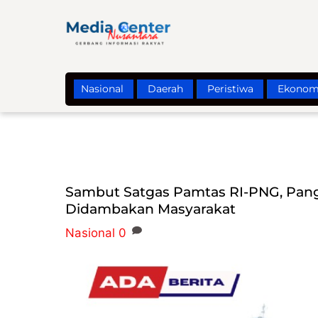
Skip
to
content
Nasional
Daerah
Peristiwa
Ekonom
Sambut Satgas Pamtas RI-PNG, Pangd
Didambakan Masyarakat
Nasional
0