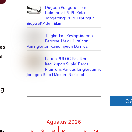
Dugaan Pungutan Liar
-
Bulanan di PUPR Kota
Tangerang: PPPK Dipungut
Biaya SKP dan Ekin
Tingkatkan Kesiapsiagaan
Personel Melalui Latihan
as
Peningkatan Kemampuan Dalmas
a
Perum BULOG Pastikan
Kecukupan Suplai Beras
Premium, Perluas Jangkauan ke
Jaringan Retail Modern Nasional
ng
Cari
C
Agustus 2026
S
S
R
K
J
S
M