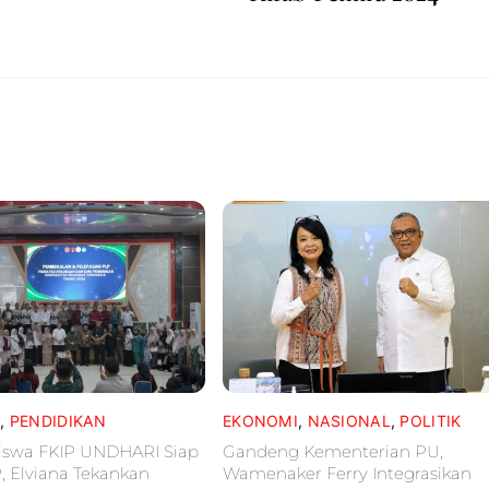
L
,
PENDIDIKAN
EKONOMI
,
NASIONAL
,
POLITIK
iswa FKIP UNDHARI Siap
Gandeng Kementerian PU,
P, Elviana Tekankan
Wamenaker Ferry Integrasikan