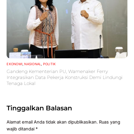
EKONOMI
,
NASIONAL
,
POLITIK
Gandeng Kementerian PU, Wamenaker Ferry
Integrasikan Data Pekerja Konstruksi Demi Lindungi
Tenaga Lokal
Tinggalkan Balasan
Alamat email Anda tidak akan dipublikasikan.
Ruas yang
wajib ditandai
*