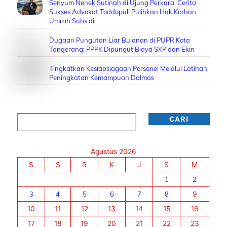
Senyum Nenek Sutinah di Ujung Perkara, Cerita
Sukses Advokat Toddopuli Pulihkan Hak Korban
Umrah Subsidi
Dugaan Pungutan Liar Bulanan di PUPR Kota
Tangerang: PPPK Dipungut Biaya SKP dan Ekin
Tingkatkan Kesiapsiagaan Personel Melalui Latihan
Peningkatan Kemampuan Dalmas
Cari
CARI
Agustus 2026
S
S
R
K
J
S
M
1
2
3
4
5
6
7
8
9
10
11
12
13
14
15
16
17
18
19
20
21
22
23