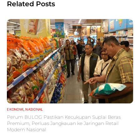
Related Posts
EKONOMI
,
NASIONAL
Perum BULOG Pastikan Kecukupan Suplai Beras
Premium, Perluas Jangkauan ke Jaringan Retail
Modern Nasional