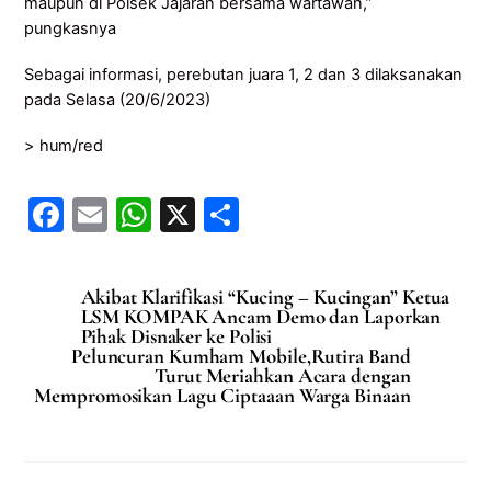
maupun di Polsek Jajaran bersama wartawan,”
pungkasnya
Sebagai informasi, perebutan juara 1, 2 dan 3 dilaksanakan
pada Selasa (20/6/2023)
> hum/red
F
E
W
X
S
a
m
h
h
c
ai
at
ar
Akibat Klarifikasi “Kucing – Kucingan” Ketua
e
l
s
e
LSM KOMPAK Ancam Demo dan Laporkan
Pihak Disnaker ke Polisi
b
A
Peluncuran Kumham Mobile,Rutira Band
Turut Meriahkan Acara dengan
o
p
Mempromosikan Lagu Ciptaaan Warga Binaan
o
p
k