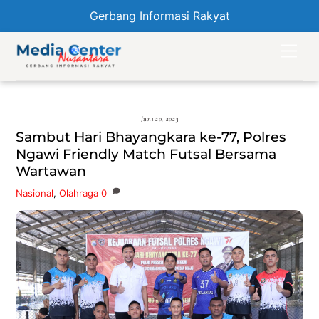
Gerbang Informasi Rakyat
Skip
Men
to
content
Juni 20, 2023
Sambut Hari Bhayangkara ke-77, Polres
Ngawi Friendly Match Futsal Bersama
Wartawan
Nasional
,
Olahraga
0