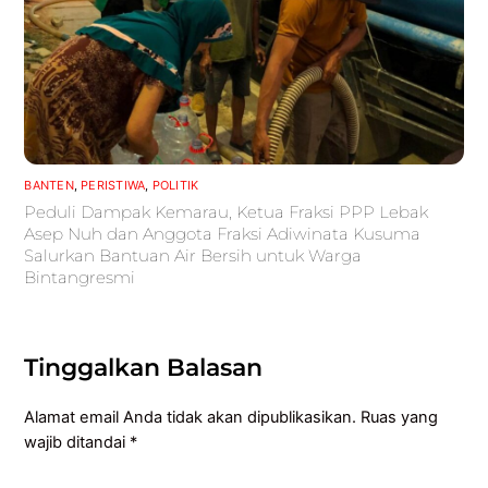
BANTEN
,
PERISTIWA
,
POLITIK
Peduli Dampak Kemarau, Ketua Fraksi PPP Lebak
Asep Nuh dan Anggota Fraksi Adiwinata Kusuma
Salurkan Bantuan Air Bersih untuk Warga
Bintangresmi
Tinggalkan Balasan
Alamat email Anda tidak akan dipublikasikan.
Ruas yang
wajib ditandai
*