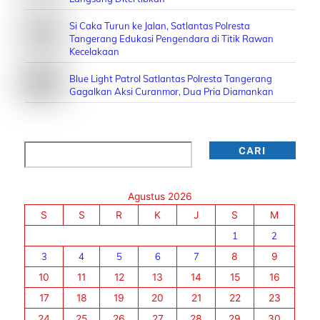
Si Caka Turun ke Jalan, Satlantas Polresta
Tangerang Edukasi Pengendara di Titik Rawan
Kecelakaan
Blue Light Patrol Satlantas Polresta Tangerang
Gagalkan Aksi Curanmor, Dua Pria Diamankan
Cari
CARI
Agustus 2026
S
S
R
K
J
S
M
1
2
3
4
5
6
7
8
9
10
11
12
13
14
15
16
17
18
19
20
21
22
23
24
25
26
27
28
29
30