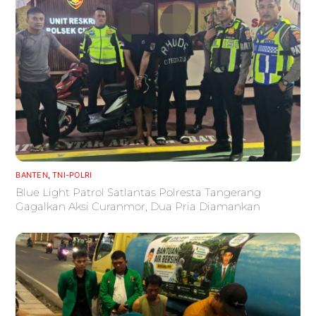
BANTEN
,
TNI-POLRI
Blue Light Patrol Satlantas Polresta Tangerang
Gagalkan Aksi Curanmor, Dua Pria Diamankan