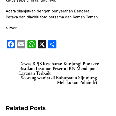
ketua sebelumnya,”tuturnya.
Acara dilanjutkan dengan penyerahan Bendera
Petaka.dan diakhiri foto bersama dan Ramah Tamah.
> iwan
F
E
W
X
S
a
m
h
h
c
ai
at
ar
Dewas BPJS Kesehatan Kunjungi Bunaken,
e
l
s
e
Pastikan Layanan Peserta JKN Mendapat
Layanan Terbaik
b
A
Seorang wanita di Kabupaten Sijunjung
Melakukan Poliandri
o
p
o
p
k
Related Posts