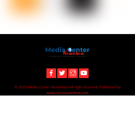
Back
To
Top
© 2022 Media Center Nusantara All right reserved. Published by
www.mcnnusantara.com