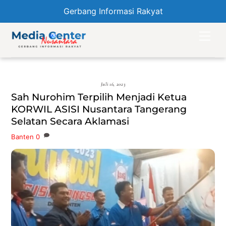
Gerbang Informasi Rakyat
Skip
Men
to
content
Juli 16, 2023
Sah Nurohim Terpilih Menjadi Ketua
KORWIL ASISI Nusantara Tangerang
Selatan Secara Aklamasi
Banten
0