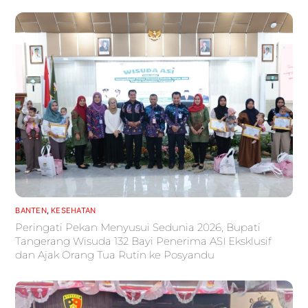
BANTEN
,
KESEHATAN
Peringati Pekan Menyusui Sedunia 2026, Bupati
Tangerang Wisuda 132 Bayi Penerima ASI Eksklusif
dan Ajak Orang Tua Rutin ke Posyandu