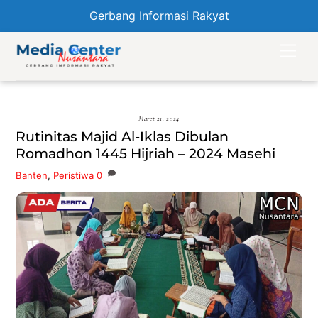
Gerbang Informasi Rakyat
Skip
Men
to
content
Maret 21, 2024
Rutinitas Majid Al-Iklas Dibulan
Romadhon 1445 Hijriah – 2024 Masehi
Banten
,
Peristiwa
0