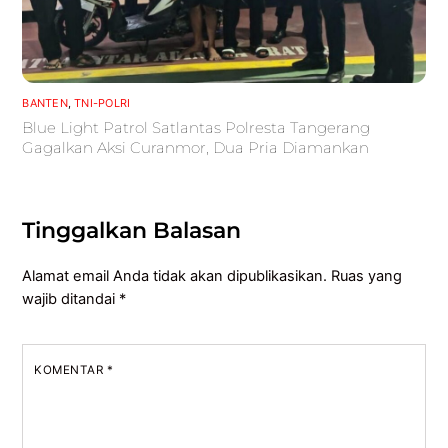
BANTEN
,
TNI-POLRI
Blue Light Patrol Satlantas Polresta Tangerang
Gagalkan Aksi Curanmor, Dua Pria Diamankan
Tinggalkan Balasan
Alamat email Anda tidak akan dipublikasikan.
Ruas yang
wajib ditandai
*
KOMENTAR
*