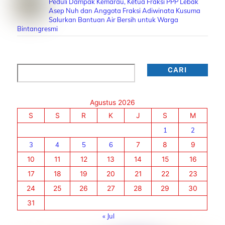
Peduli Dampak Kemarau, Ketua Fraksi PPP Lebak
Asep Nuh dan Anggota Fraksi Adiwinata Kusuma
Salurkan Bantuan Air Bersih untuk Warga
Bintangresmi
Cari
CARI
Agustus 2026
S
S
R
K
J
S
M
1
2
3
4
5
6
7
8
9
10
11
12
13
14
15
16
17
18
19
20
21
22
23
24
25
26
27
28
29
30
31
« Jul