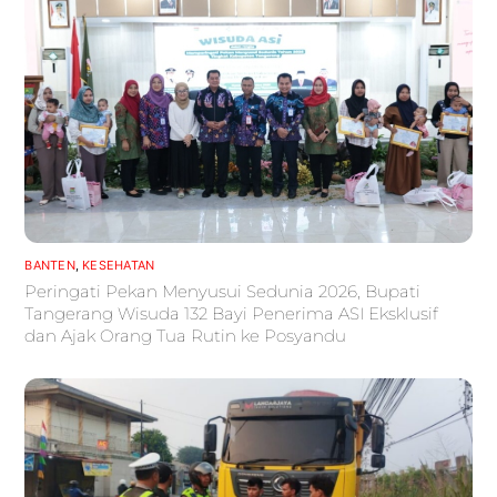
BANTEN
,
KESEHATAN
Peringati Pekan Menyusui Sedunia 2026, Bupati
Tangerang Wisuda 132 Bayi Penerima ASI Eksklusif
dan Ajak Orang Tua Rutin ke Posyandu