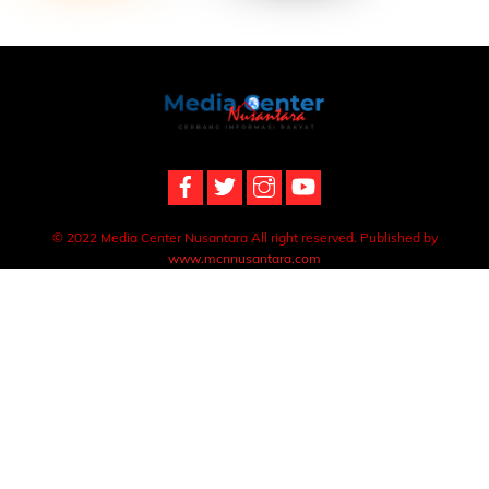
Back
To
Top
© 2022 Media Center Nusantara All right reserved. Published by
www.mcnnusantara.com