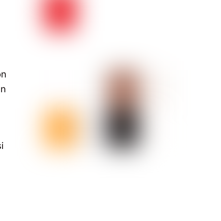
on
an
i