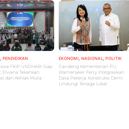
L
,
PENDIDIKAN
EKONOMI
,
NASIONAL
,
POLITIK
iswa FKIP UNDHARI Siap
Gandeng Kementerian PU,
P, Elviana Tekankan
Wamenaker Ferry Integrasikan
i dan Akhlak Mulia
Data Pekerja Konstruksi Demi
Lindungi Tenaga Lokal