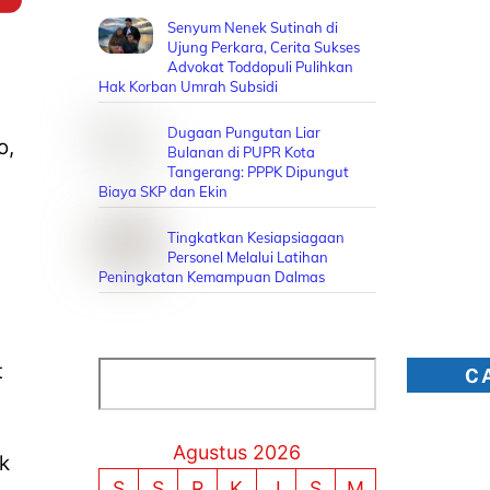
Senyum Nenek Sutinah di
Ujung Perkara, Cerita Sukses
Advokat Toddopuli Pulihkan
Hak Korban Umrah Subsidi
Dugaan Pungutan Liar
o,
Bulanan di PUPR Kota
Tangerang: PPPK Dipungut
Biaya SKP dan Ekin
Tingkatkan Kesiapsiagaan
Personel Melalui Latihan
Peningkatan Kemampuan Dalmas
t
Cari
C
Agustus 2026
k
S
S
R
K
J
S
M