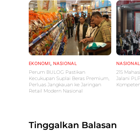
EKONOMI
,
NASIONAL
NASIONA
Perum BULOG Pastikan
215 Mahas
Kecukupan Suplai Beras Premium,
Jalani PL
Perluas Jangkauan ke Jaringan
Kompetens
Retail Modern Nasional
Tinggalkan Balasan