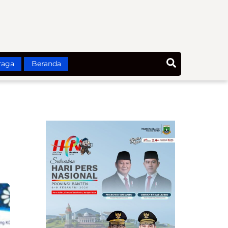
Search
raga
Beranda
m