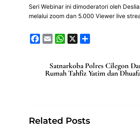
Seri Webinar ini dimoderatori oleh Deslia
melalui zoom dan 5.000 Viewer live str
F
E
W
X
S
a
m
h
h
c
ai
at
ar
Satnarkoba Polres Cilegon D
e
l
s
e
Rumah Tahfiz Yatim dan Dhuafa
b
A
o
p
o
p
k
Related Posts