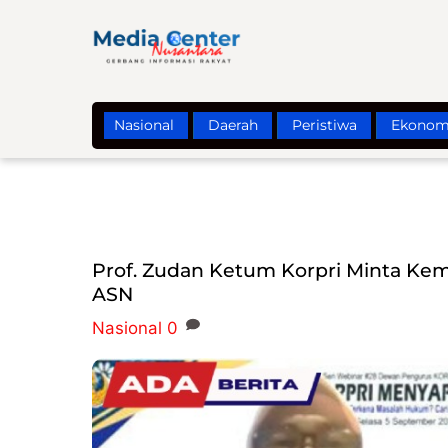
Skip
to
content
Nasional
Daerah
Peristiwa
Ekonom
Prof. Zudan Ketum Korpri Minta K
ASN
Nasional
0