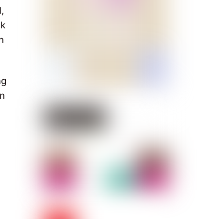
,
uk
n
ng
an