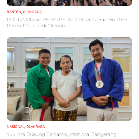
BANTEN
,
OLAHRAGA
POPDA XII dan PEPARPEDA IX Provinsi Banten 2026
Resmi Ditutup di Cilegon
NASIONAL
,
OLAHRAGA
Yuk Kita Dukung Bersama, Atlet Asal Tangerang