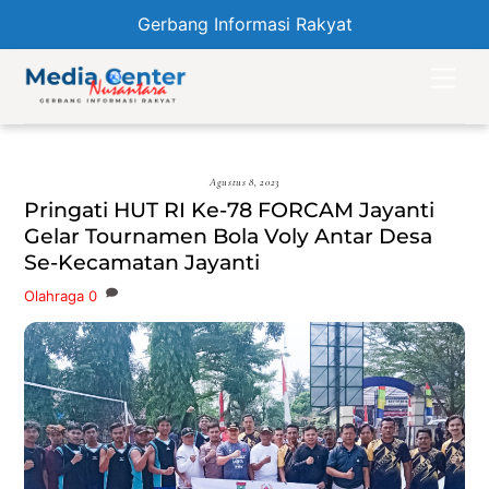
Gerbang Informasi Rakyat
Skip
Men
to
content
Agustus 8, 2023
Pringati HUT RI Ke-78 FORCAM Jayanti
Gelar Tournamen Bola Voly Antar Desa
Se-Kecamatan Jayanti
Olahraga
0