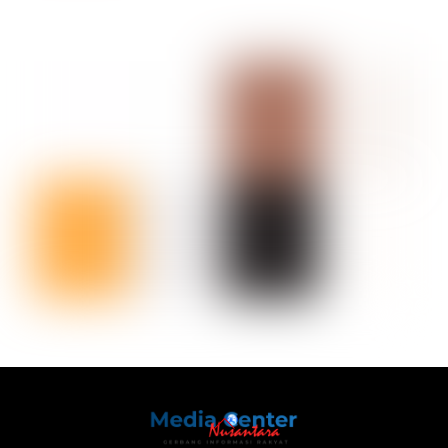
Back
To