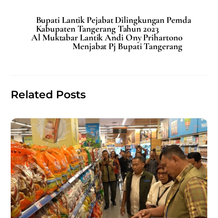
c
ai
at
ar
Bupati Lantik Pejabat Dilingkungan Pemda
e
l
s
e
Kabupaten Tangerang Tahun 2023
Al Muktabar Lantik Andi Ony Prihartono
b
A
Menjabat Pj Bupati Tangerang
o
p
o
p
k
Related Posts