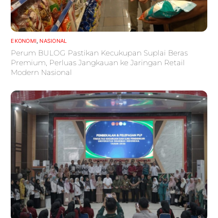
EKONOMI
,
NASIONAL
Perum BULOG Pastikan Kecukupan Suplai Beras
Premium, Perluas Jangkauan ke Jaringan Retail
Modern Nasional