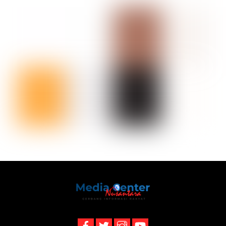
Back
To
Top