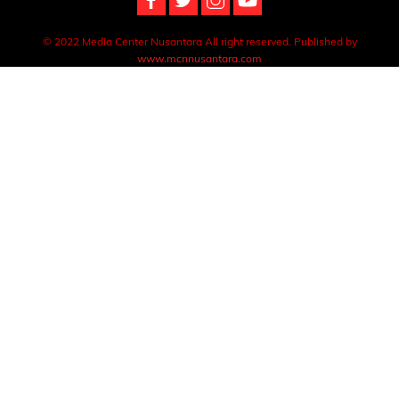
© 2022 Media Center Nusantara All right reserved. Published by
www.mcnnusantara.com