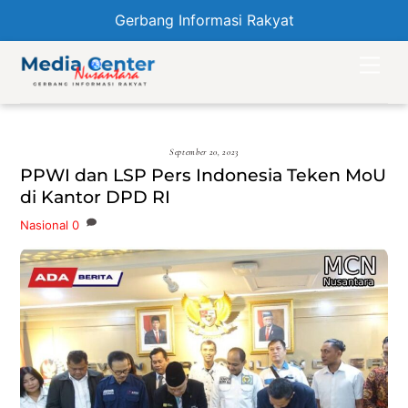
Gerbang Informasi Rakyat
Skip
Men
to
content
September 20, 2023
PPWI dan LSP Pers Indonesia Teken MoU
di Kantor DPD RI
Nasional
0