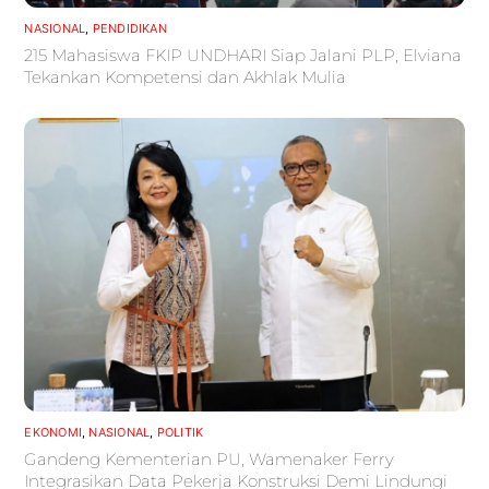
NASIONAL
,
PENDIDIKAN
215 Mahasiswa FKIP UNDHARI Siap Jalani PLP, Elviana
Tekankan Kompetensi dan Akhlak Mulia
EKONOMI
,
NASIONAL
,
POLITIK
Gandeng Kementerian PU, Wamenaker Ferry
Integrasikan Data Pekerja Konstruksi Demi Lindungi