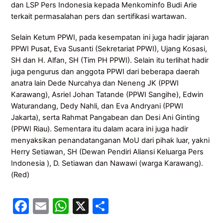
dan LSP Pers Indonesia kepada Menkominfo Budi Arie
terkait permasalahan pers dan sertifikasi wartawan.
Selain Ketum PPWI, pada kesempatan ini juga hadir jajaran
PPWI Pusat, Eva Susanti (Sekretariat PPWI), Ujang Kosasi,
SH dan H. Alfan, SH (Tim PH PPWI). Selain itu terlihat hadir
juga pengurus dan anggota PPWI dari beberapa daerah
anatra lain Dede Nurcahya dan Neneng JK (PPWI
Karawang), Asriel Johan Tatande (PPWI Sangihe), Edwin
Waturandang, Dedy Nahli, dan Eva Andryani (PPWI
Jakarta), serta Rahmat Pangabean dan Desi Ani Ginting
(PPWI Riau). Sementara itu dalam acara ini juga hadir
menyaksikan penandatanganan MoU dari pihak luar, yakni
Herry Setiawan, SH (Dewan Pendiri Aliansi Keluarga Pers
Indonesia ), D. Setiawan dan Nawawi (warga Karawang).
(Red)
F
E
W
X
S
a
m
h
h