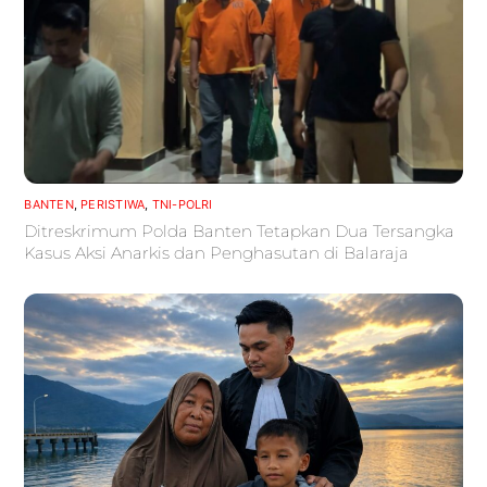
BANTEN
,
PERISTIWA
,
TNI-POLRI
Ditreskrimum Polda Banten Tetapkan Dua Tersangka
Kasus Aksi Anarkis dan Penghasutan di Balaraja