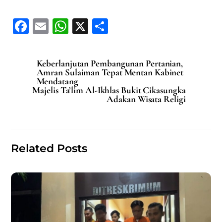
F
E
W
X
S
a
m
h
h
c
ai
at
ar
Keberlanjutan Pembangunan Pertanian,
e
l
s
e
Amran Sulaiman Tepat Mentan Kabinet
Mendatang
b
A
Majelis Ta’lim Al-Ikhlas Bukit Cikasungka
Adakan Wisata Religi
o
p
o
p
k
Related Posts