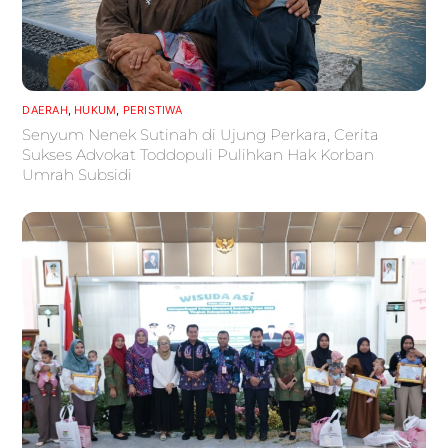
DAERAH
,
HUKUM
,
PERISTIWA
Senyum Nenek Sutinah di Ujung Perkara, Cerita
Sukses Advokat Toddopuli Pulihkan Hak Korban
Umrah Subsidi