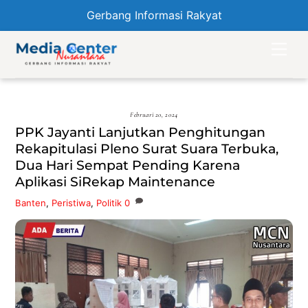
Gerbang Informasi Rakyat
Skip
Men
to
content
Februari 20, 2024
PPK Jayanti Lanjutkan Penghitungan
Rekapitulasi Pleno Surat Suara Terbuka,
Dua Hari Sempat Pending Karena
Aplikasi SiRekap Maintenance
Banten
,
Peristiwa
,
Politik
0