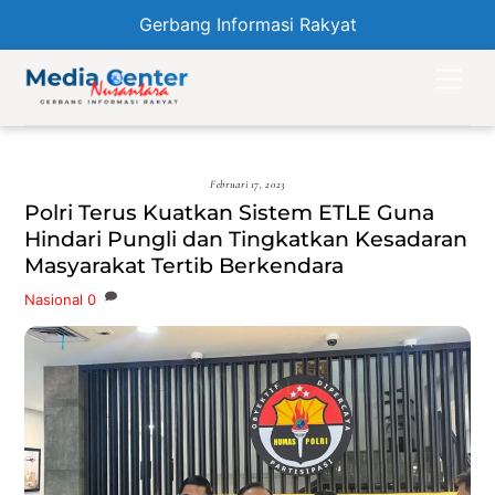
Gerbang Informasi Rakyat
Skip
Men
to
content
Februari 17, 2023
Polri Terus Kuatkan Sistem ETLE Guna
Hindari Pungli dan Tingkatkan Kesadaran
Masyarakat Tertib Berkendara
Nasional
0