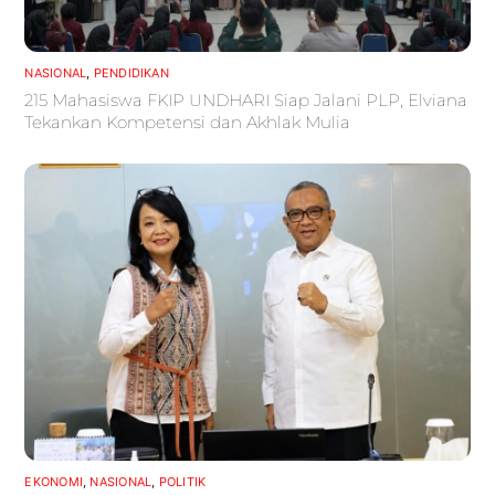
NASIONAL
,
PENDIDIKAN
215 Mahasiswa FKIP UNDHARI Siap Jalani PLP, Elviana
Tekankan Kompetensi dan Akhlak Mulia
EKONOMI
,
NASIONAL
,
POLITIK