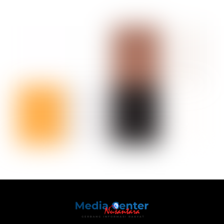
Back
To
Top