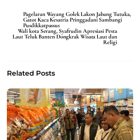
a
m
h
h
c
ai
at
ar
Pagelaran Wayang Golek Lakon Jabang Tutuka,
e
l
s
e
Gatot Kaca Kesatria Pringgadani Sambangi
Pusdikkatpassus
b
A
Wali kota Serang, Syafrudin Apresiasi Pesta
Laut Teluk Banten Dongkrak Wisata Laut dan
o
p
Religi
o
p
k
Related Posts