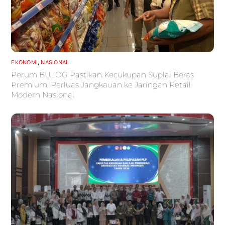
EKONOMI
,
NASIONAL
Perum BULOG Pastikan Kecukupan Suplai Beras
Premium, Perluas Jangkauan ke Jaringan Retail
Modern Nasional