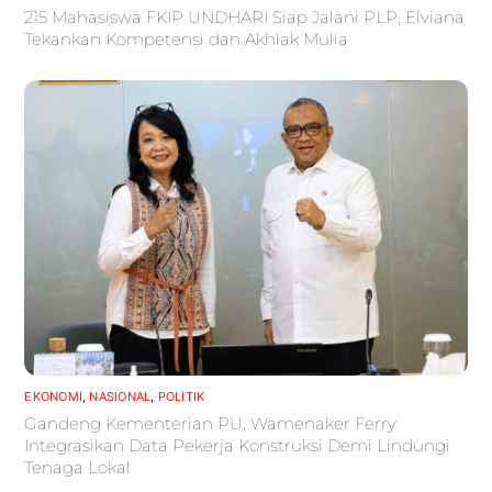
215 Mahasiswa FKIP UNDHARI Siap Jalani PLP, Elviana
Tekankan Kompetensi dan Akhlak Mulia
EKONOMI
,
NASIONAL
,
POLITIK
Gandeng Kementerian PU, Wamenaker Ferry
Integrasikan Data Pekerja Konstruksi Demi Lindungi
Tenaga Lokal