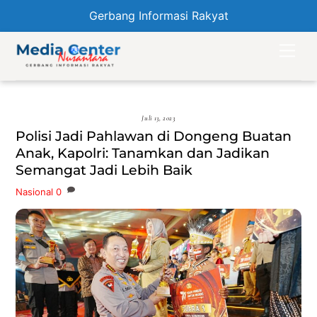
Gerbang Informasi Rakyat
Skip
Men
to
content
Juli 13, 2023
Polisi Jadi Pahlawan di Dongeng Buatan
Anak, Kapolri: Tanamkan dan Jadikan
Semangat Jadi Lebih Baik
Nasional
0