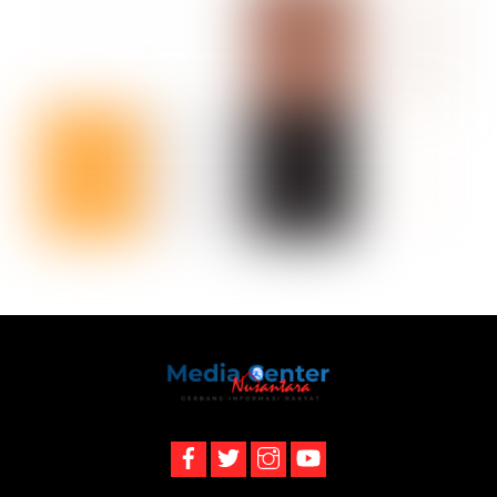
Back
To
Top