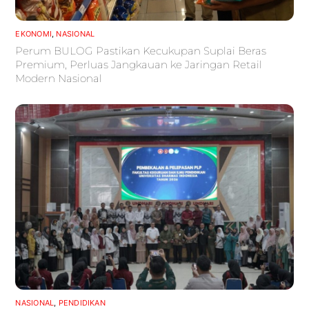
EKONOMI
,
NASIONAL
Perum BULOG Pastikan Kecukupan Suplai Beras
Premium, Perluas Jangkauan ke Jaringan Retail
Modern Nasional
NASIONAL
,
PENDIDIKAN