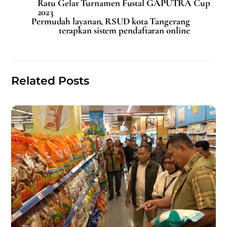
e
l
s
e
Ratu Gelar Turnamen Fustal GAPUTRA Cup
2023
b
A
Permudah layanan, RSUD kota Tangerang
terapkan sistem pendaftaran online
o
p
o
p
k
Related Posts