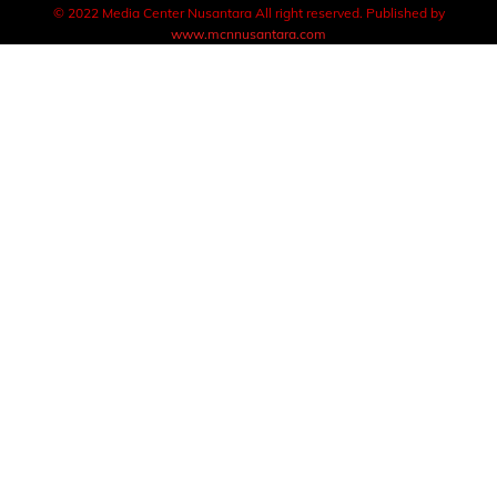
© 2022 Media Center Nusantara All right reserved. Published by
www.mcnnusantara.com