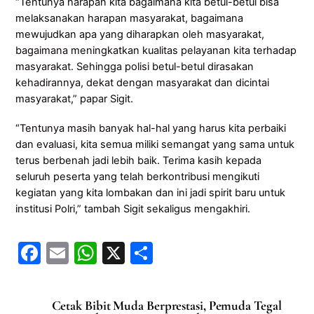
“Tentunya harapan kita bagaimana kita betul-betul bisa
melaksanakan harapan masyarakat, bagaimana
mewujudkan apa yang diharapkan oleh masyarakat,
bagaimana meningkatkan kualitas pelayanan kita terhadap
masyarakat. Sehingga polisi betul-betul dirasakan
kehadirannya, dekat dengan masyarakat dan dicintai
masyarakat,” papar Sigit.
“Tentunya masih banyak hal-hal yang harus kita perbaiki
dan evaluasi, kita semua miliki semangat yang sama untuk
terus berbenah jadi lebih baik. Terima kasih kepada
seluruh peserta yang telah berkontribusi mengikuti
kegiatan yang kita lombakan dan ini jadi spirit baru untuk
institusi Polri,” tambah Sigit sekaligus mengakhiri.
F
E
W
X
S
a
m
h
h
c
ai
at
ar
Cetak Bibit Muda Berprestasi, Pemuda Tegal