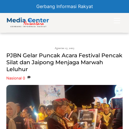
Gerbang Informasi Rakyat
Skip
Men
to
content
Agustus 15, 2023
PJBN Gelar Puncak Acara Festival Pencak
Silat dan Jaipong Menjaga Marwah
Leluhur
Nasional
0