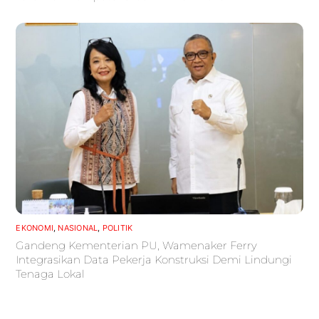
EKONOMI
,
NASIONAL
,
POLITIK
Gandeng Kementerian PU, Wamenaker Ferry
Integrasikan Data Pekerja Konstruksi Demi Lindungi
Tenaga Lokal