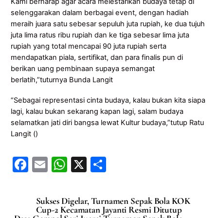
Kami berharap agar acara melestarikan budaya tetap di
selenggarakan dalam berbagai event, dengan hadiah
meraih juara satu sebesar sepuluh juta rupiah, ke dua tujuh
juta lima ratus ribu rupiah dan ke tiga sebesar lima juta
rupiah yang total mencapai 90 juta rupiah serta
mendapatkan piala, sertifikat, dan para finalis pun di
berikan uang pembinaan supaya semangat
berlatih,”tuturnya Bunda Langit
“Sebagai representasi cinta budaya, kalau bukan kita siapa
lagi, kalau bukan sekarang kapan lagi, salam budaya
selamatkan jati diri bangsa lewat Kultur budaya,”tutup Ratu
Langit ()
F
E
W
X
S
a
m
h
h
c
ai
at
ar
Sukses Digelar, Turnamen Sepak Bola KOK
e
l
s
e
Cup-2 Kecamatan Jayanti Resmi Ditutup