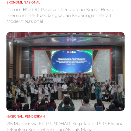
EKONOMI
,
NASIONAL
Perum BULOG Pastikan Kecukupan Suplai Beras
Premium, Perluas Jangkauan ke Jaringan Retail
Modern Nasional
NASIONAL
,
PENDIDIKAN
215 Mahasiswa FKIP UNDHARI Siap Jalani PLP, Elviana
Tekankan Kompetensi dan Akhlak Mulia