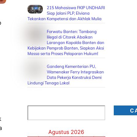
215 Mahasiswa FKIP UNDHARI
Siap Jalani PLP, Elviana
Tekankan Kompetensi dan Akhlak Mulia
o
Forwatu Banten: Tambang
Iilegal di Citorek Abaikan
Larangan Kapolda Banten dan
Kebijakan Pemprob Banten, Siapkan Aksi
Massa serta Proses Pelaporan Hukum!
Gandeng Kementerian PU,
Wamenaker Ferry Integrasikan
Data Pekerja Konstruksi Demi
Lindungi Tenaga Lokal
Cari
C
k
a
Agustus 2026