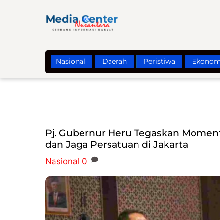
Skip
to
content
Nasional
Daerah
Peristiwa
Ekonom
Pj. Gubernur Heru Tegaskan Moment
dan Jaga Persatuan di Jakarta
Nasional
0