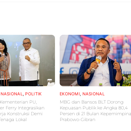
,
NASIONAL
,
POLITIK
EKONOMI
,
NASIONAL
Kementerian PU,
MBG dan Bansos BLT Dorong
 Ferry Integrasikan
Kepuasan Publik ke Angka 80,4
rja Konstruksi Demi
Persen di 21 Bulan Kepemimpin
Tenaga Lokal
Prabowo-Gibran