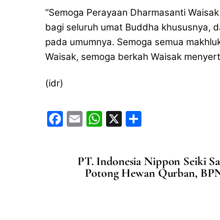
“Semoga Perayaan Dharmasanti Waisak 
bagi seluruh umat Buddha khususnya, 
pada umumnya. Semoga semua makhluk h
Waisak, semoga berkah Waisak menyertai
(idr)
F
E
W
X
S
a
m
h
h
c
ai
at
ar
PT. Indonesia Nippon Seiki 
e
l
s
e
Potong Hewan Qurban, BPN
b
A
o
p
o
p