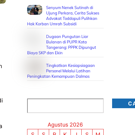
Senyum Nenek Sutinah di
Ujung Perkara, Cerita Sukses
Advokat Toddopuli Pulihkan
Hak Korban Umrah Subsidi
Dugaan Pungutan Liar
Bulanan di PUPR Kota
Tangerang: PPPK Dipungut
Biaya SKP dan Ekin
n
Tingkatkan Kesiapsiagaan
Personel Melalui Latihan
Peningkatan Kemampuan Dalmas
di
Cari
C
Agustus 2026
a
S
S
R
K
J
S
M