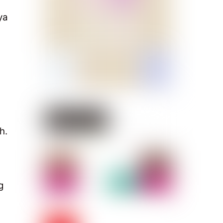
ya
h.
g