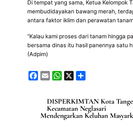
Di tempat yang sama, Ketua Kelompok 
membudidayakan bawang merah, terdapa
antara faktor iklim dan perawatan tana
“Kalau kami proses dari tanam hingga pan
bersama dinas itu hasil panennya satu h
(Adpim)
F
E
W
X
S
a
m
h
h
c
ai
at
ar
DISPERKIMTAN Kota Tangera
e
l
s
e
Kecamatan Neglasari
b
A
Mendengarkan Keluhan Masyarkat
o
p
o
p