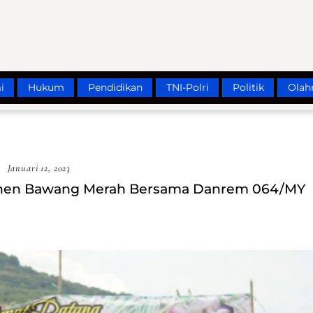
i
Hukum
Pendidikan
TNI-Polri
Politik
Olah
Januari 12, 2023
Panen Bawang Merah Bersama Danrem 064/MY