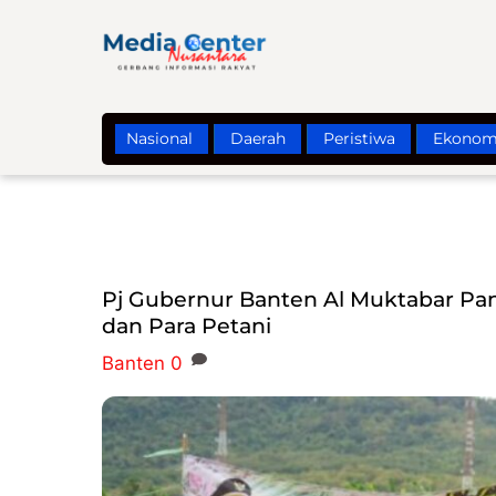
Skip
to
content
Nasional
Daerah
Peristiwa
Ekonom
Pj Gubernur Banten Al Muktabar 
dan Para Petani
Banten
0