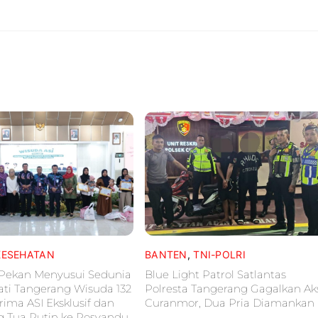
KESEHATAN
BANTEN
,
TNI-POLRI
 Pekan Menyusui Sedunia
Blue Light Patrol Satlantas
ati Tangerang Wisuda 132
Polresta Tangerang Gagalkan Ak
rima ASI Eksklusif dan
Curanmor, Dua Pria Diamankan
g Tua Rutin ke Posyandu