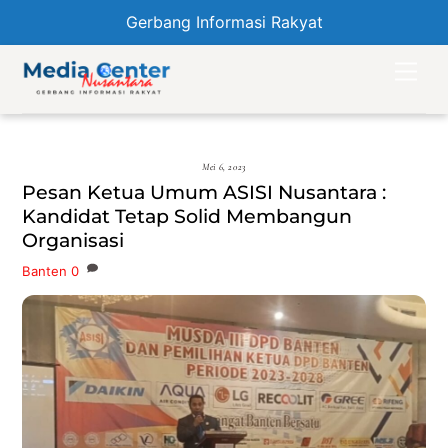
Gerbang Informasi Rakyat
Skip
Men
to
content
Mei 6, 2023
Pesan Ketua Umum ASISI Nusantara :
Kandidat Tetap Solid Membangun
Organisasi
Banten
0