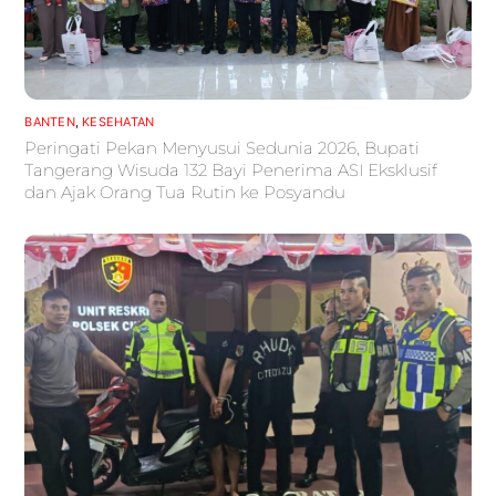
BANTEN
,
KESEHATAN
Peringati Pekan Menyusui Sedunia 2026, Bupati
Tangerang Wisuda 132 Bayi Penerima ASI Eksklusif
dan Ajak Orang Tua Rutin ke Posyandu