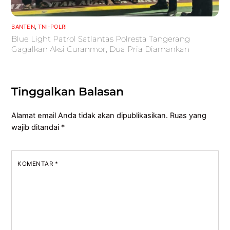
BANTEN
,
TNI-POLRI
Blue Light Patrol Satlantas Polresta Tangerang
Gagalkan Aksi Curanmor, Dua Pria Diamankan
Tinggalkan Balasan
Alamat email Anda tidak akan dipublikasikan.
Ruas yang
wajib ditandai
*
KOMENTAR
*