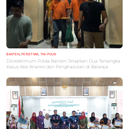
BANTEN
,
PERISTIWA
,
TNI-POLRI
Ditreskrimum Polda Banten Tetapkan Dua Tersangka
Kasus Aksi Anarkis dan Penghasutan di Balaraja