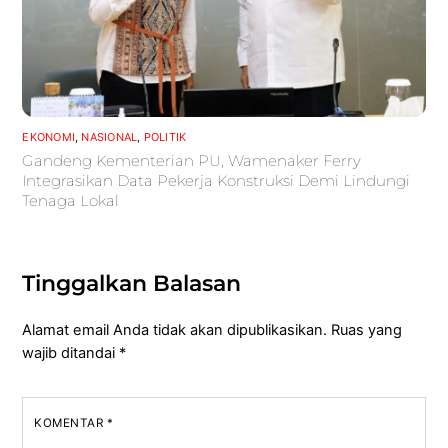
EKONOMI
,
NASIONAL
,
POLITIK
Gandeng Kementerian PU, Wamenaker Ferry
Integrasikan Data Pekerja Konstruksi Demi Lindungi
Tenaga Lokal
Tinggalkan Balasan
Alamat email Anda tidak akan dipublikasikan.
Ruas yang
wajib ditandai
*
KOMENTAR
*