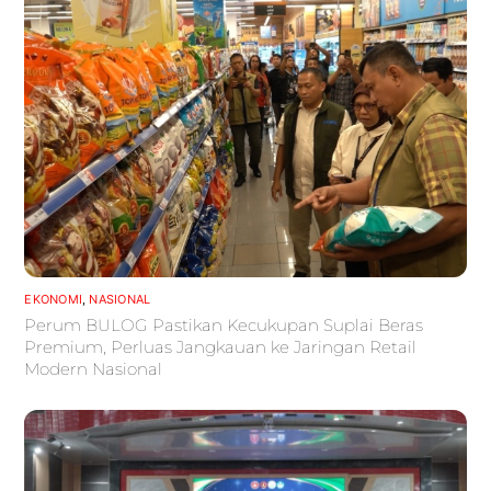
EKONOMI
,
NASIONAL
Perum BULOG Pastikan Kecukupan Suplai Beras
Premium, Perluas Jangkauan ke Jaringan Retail
Modern Nasional