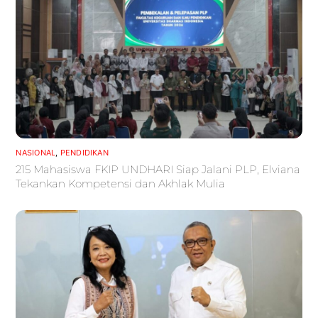
NASIONAL
,
PENDIDIKAN
215 Mahasiswa FKIP UNDHARI Siap Jalani PLP, Elviana
Tekankan Kompetensi dan Akhlak Mulia