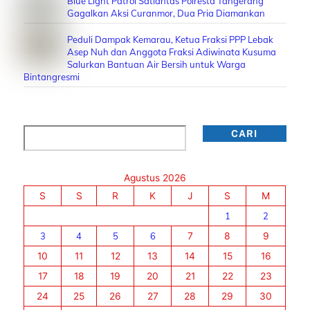
Blue Light Patrol Satlantas Polresta Tangerang
Gagalkan Aksi Curanmor, Dua Pria Diamankan
Peduli Dampak Kemarau, Ketua Fraksi PPP Lebak
Asep Nuh dan Anggota Fraksi Adiwinata Kusuma
Salurkan Bantuan Air Bersih untuk Warga
Bintangresmi
Cari
CARI
Agustus 2026
S
S
R
K
J
S
M
1
2
3
4
5
6
7
8
9
10
11
12
13
14
15
16
17
18
19
20
21
22
23
24
25
26
27
28
29
30