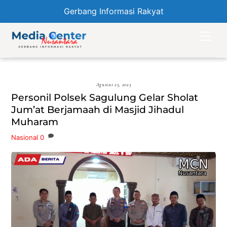
Gerbang Informasi Rakyat
Skip
Men
to
content
Agustus 25, 2023
Personil Polsek Sagulung Gelar Sholat
Jum’at Berjamaah di Masjid Jihadul
Muharam
Nasional
0