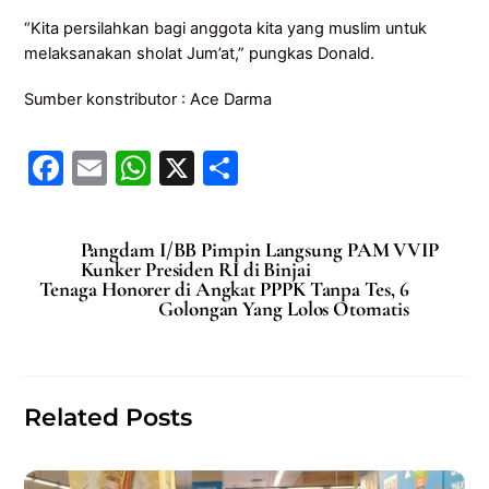
“Kita persilahkan bagi anggota kita yang muslim untuk
melaksanakan sholat Jum’at,” pungkas Donald.
Sumber konstributor : Ace Darma
F
E
W
X
S
a
m
h
h
c
ai
at
ar
Pangdam I/BB Pimpin Langsung PAM VVIP
e
l
s
e
Kunker Presiden RI di Binjai
Tenaga Honorer di Angkat PPPK Tanpa Tes, 6
b
A
Golongan Yang Lolos Otomatis
o
p
o
p
k
Related Posts