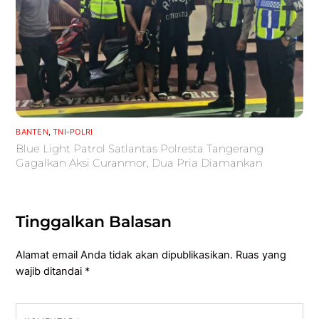
BANTEN
,
TNI-POLRI
Blue Light Patrol Satlantas Polresta Tangerang
Gagalkan Aksi Curanmor, Dua Pria Diamankan
Tinggalkan Balasan
Alamat email Anda tidak akan dipublikasikan.
Ruas yang
wajib ditandai
*