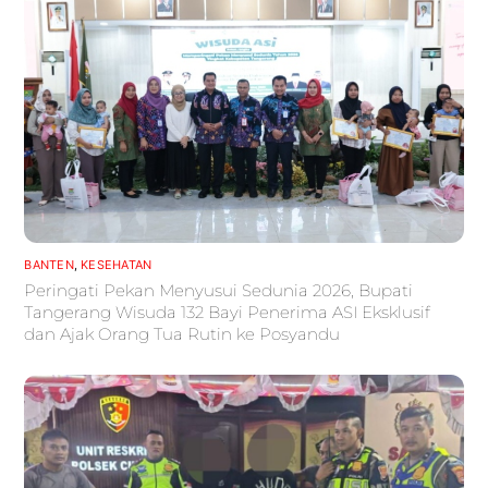
BANTEN
,
KESEHATAN
Peringati Pekan Menyusui Sedunia 2026, Bupati
Tangerang Wisuda 132 Bayi Penerima ASI Eksklusif
dan Ajak Orang Tua Rutin ke Posyandu