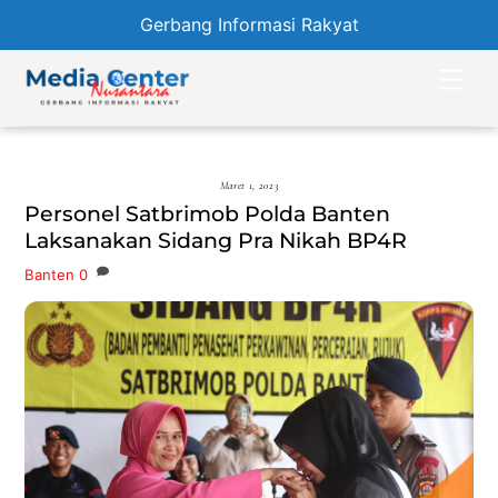
Gerbang Informasi Rakyat
Skip
Men
to
content
Maret 1, 2023
Personel Satbrimob Polda Banten
Laksanakan Sidang Pra Nikah BP4R
Banten
0