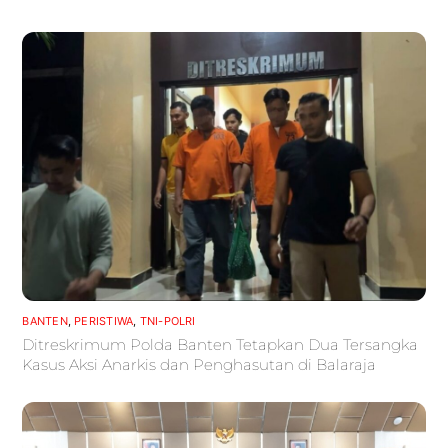
BANTEN
,
PERISTIWA
,
TNI-POLRI
Ditreskrimum Polda Banten Tetapkan Dua Tersangka
Kasus Aksi Anarkis dan Penghasutan di Balaraja