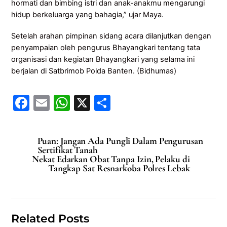
hormati dan bimbing istri dan anak-anakmu mengarungi
hidup berkeluarga yang bahagia,” ujar Maya.
Setelah arahan pimpinan sidang acara dilanjutkan dengan
penyampaian oleh pengurus Bhayangkari tentang tata
organisasi dan kegiatan Bhayangkari yang selama ini
berjalan di Satbrimob Polda Banten. (Bidhumas)
F
E
W
X
S
a
m
h
h
c
ai
at
ar
Puan: Jangan Ada Pungli Dalam Pengurusan
e
l
s
e
Sertifikat Tanah
Nekat Edarkan Obat Tanpa Izin, Pelaku di
b
A
Tangkap Sat Resnarkoba Polres Lebak
o
p
o
p
k
Related Posts