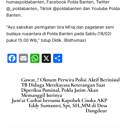
humaspoldabanten, Facebook Polda Banten, Twitter
@_poldabanten, Tiktok @poldabanten dan Youtube Polda
Banten.
“Ayo saksikan peringatan Isra Mi’raj dan pagelaran seni
budaya nusantara di Polda Banten pada Sabtu (18/02)
pukul 15.00 Wib,” tutup Didik. (Bidhumas)
F
E
W
X
S
a
m
h
h
c
ai
at
ar
Gawat..! Oknum Perwira Polisi Aktif Berinisial
e
l
s
e
TB Diduga Merekayasa Keterangan Saat
Diperiksa Paminal, Polda Jatim Akan
b
A
Memanggil Istrinya
Jum’at Curhat bersama Kapolsek Cisoka AKP
o
p
Eddy Sumantri, Spt, SH.,MM di Desa
Dangdeur
o
p
k