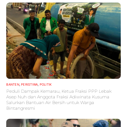
BANTEN
,
PERISTIWA
,
POLITIK
Peduli Dampak Kemarau, Ketua Fraksi PPP Lebak
Asep Nuh dan Anggota Fraksi Adiwinata Kusuma
Salurkan Bantuan Air Bersih untuk Warga
Bintangresmi