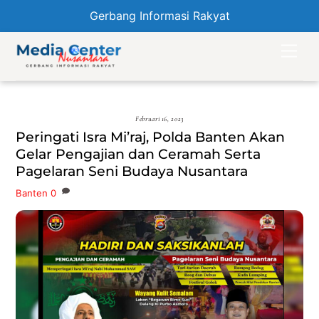
Gerbang Informasi Rakyat
Skip
Men
to
content
Februari 16, 2023
Peringati Isra Mi’raj, Polda Banten Akan
Gelar Pengajian dan Ceramah Serta
Pagelaran Seni Budaya Nusantara
Banten
0