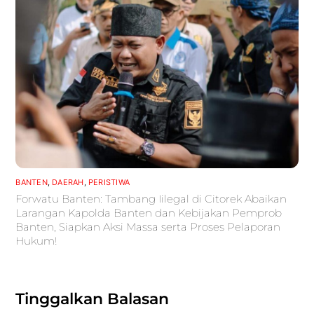
BANTEN
,
DAERAH
,
PERISTIWA
Forwatu Banten: Tambang Iilegal di Citorek Abaikan
Larangan Kapolda Banten dan Kebijakan Pemprob
Banten, Siapkan Aksi Massa serta Proses Pelaporan
Hukum!
Tinggalkan Balasan