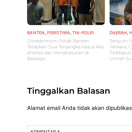
BANTEN
,
PERISTIWA
,
TNI-POLRI
DAERAH
,
Ditreskrimum Polda Banten
Senyum Ne
Tetapkan Dua Tersangka Kasus Aksi
Perkara, C
Anarkis dan Penghasutan di
Toddopuli
Balaraja
Umrah Su
Tinggalkan Balasan
Alamat email Anda tidak akan dipublikas
KOMENTAR
*