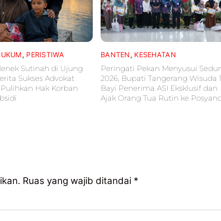
HUKUM
,
PERISTIWA
BANTEN
,
KESEHATAN
nek Sutinah di Ujung
Peringati Pekan Menyusui Sedu
erita Sukses Advokat
2026, Bupati Tangerang Wisuda 
 Pulihkan Hak Korban
Bayi Penerima ASI Eksklusif dan
bsidi
Ajak Orang Tua Rutin ke Posyan
ikan.
Ruas yang wajib ditandai
*