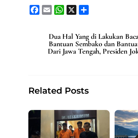
F
E
W
X
S
a
m
h
h
c
ai
at
ar
Dua Hal Yang di Lakukan Bac
e
l
s
e
Bantuan Sembako dan Bantuan
b
A
Dari Jawa Tengah, Presiden Jo
o
p
o
p
k
Related Posts