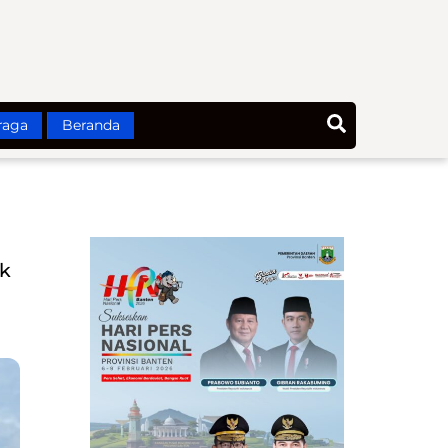
Search
raga
Beranda
ak