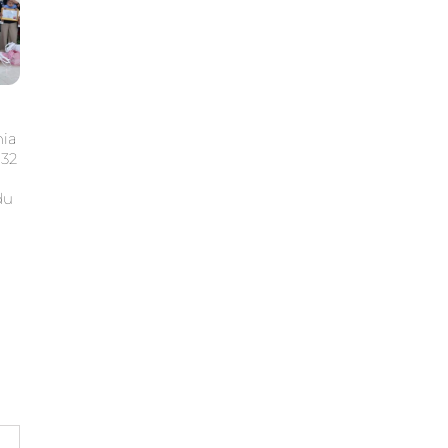
nia
132
du