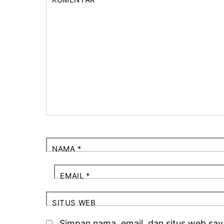
NAMA
*
EMAIL
*
SITUS WEB
Simpan nama, email, dan situs web say