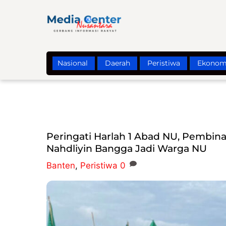
Skip
to
content
Nasional
Daerah
Peristiwa
Ekonom
Peringati Harlah 1 Abad NU, Pembi
Nahdliyin Bangga Jadi Warga NU
Banten
,
Peristiwa
0