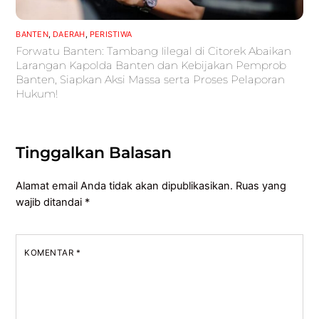
BANTEN
,
DAERAH
,
PERISTIWA
Forwatu Banten: Tambang Iilegal di Citorek Abaikan
Larangan Kapolda Banten dan Kebijakan Pemprob
Banten, Siapkan Aksi Massa serta Proses Pelaporan
Hukum!
Tinggalkan Balasan
Alamat email Anda tidak akan dipublikasikan.
Ruas yang
wajib ditandai
*
KOMENTAR
*