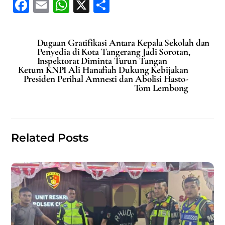
F
E
W
X
S
a
m
h
h
c
ai
at
ar
Dugaan Gratifikasi Antara Kepala Sekolah dan
e
l
s
e
Penyedia di Kota Tangerang Jadi Sorotan,
Inspektorat Diminta Turun Tangan
b
A
Ketum KNPI Ali Hanafiah Dukung Kebijakan
Presiden Perihal Amnesti dan Abolisi Hasto-
o
p
Tom Lembong
o
p
k
Related Posts