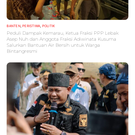
BANTEN
,
PERISTIWA
,
POLITIK
Peduli Dampak Kemarau, Ketua Fraksi PPP Lebak
Asep Nuh dan Anggota Fraksi Adiwinata Kusuma
Salurkan Bantuan Air Bersih untuk Warga
Bintangresmi