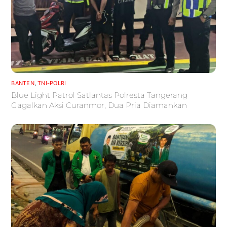
BANTEN
,
TNI-POLRI
Blue Light Patrol Satlantas Polresta Tangerang
Gagalkan Aksi Curanmor, Dua Pria Diamankan