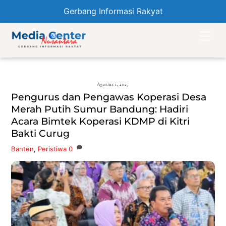
Gerbang Informasi Rakyat
Skip
Men
to
content
Agustus 1, 2025
Pengurus dan Pengawas Koperasi Desa
Merah Putih Sumur Bandung: Hadiri
Acara Bimtek Koperasi KDMP di Kitri
Bakti Curug
Banten
,
Peristiwa
0