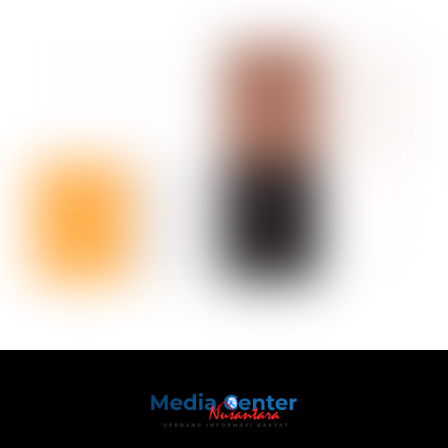
Back
To
Top