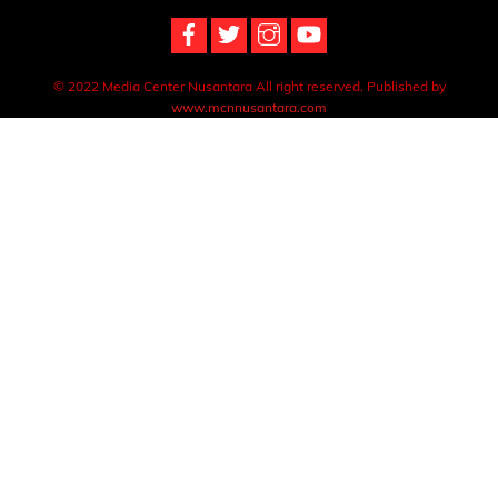
© 2022 Media Center Nusantara All right reserved. Published by
www.mcnnusantara.com