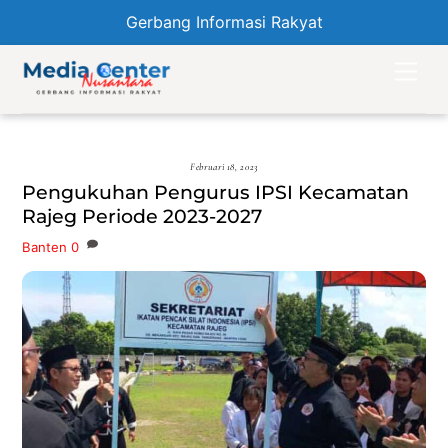
Gerbang Informasi Rakyat
Skip
Men
to
content
Februari 18, 2023
Pengukuhan Pengurus IPSI Kecamatan
Rajeg Periode 2023-2027
Banten
0