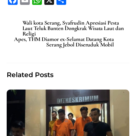
a
m
h
h
c
ai
at
ar
Wali kota Serang, Syafrudin Apresiasi Pesta
e
l
s
e
Laut Teluk Banten Dongkrak Wisata Laut dan
Religi
b
A
Apes, THM Diamor ex-Selamat Datang Kota
Serang Jebol Diseruduk Mobil
o
p
o
p
k
Related Posts