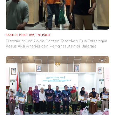
BANTEN
,
PERISTIWA
,
TNI-POLRI
Ditreskrimum Polda Banten Tetapkan Dua Tersangka
Kasus Aksi Anarkis dan Penghasutan di Balaraja