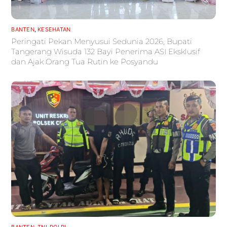
BANTEN
,
KESEHATAN
Peringati Pekan Menyusui Sedunia 2026, Bupati
Tangerang Wisuda 132 Bayi Penerima ASI Eksklusif
dan Ajak Orang Tua Rutin ke Posyandu
BANTEN
,
TNI-POLRI