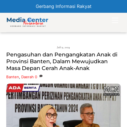
Gerbang Informasi Rakyat
Skip
Men
to
content
Juli 9, 2024
Pengasuhan dan Pengangkatan Anak di
Provinsi Banten, Dalam Mewujudkan
Masa Depan Cerah Anak-Anak
Banten
,
Daerah
0