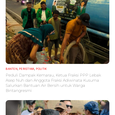
BANTEN
,
PERISTIWA
,
POLITIK
Peduli Dampak Kemarau, Ketua Fraksi PPP Lebak
Asep Nuh dan Anggota Fraksi Adiwinata Kusuma
Salurkan Bantuan Air Bersih untuk Warga
Bintangresmi