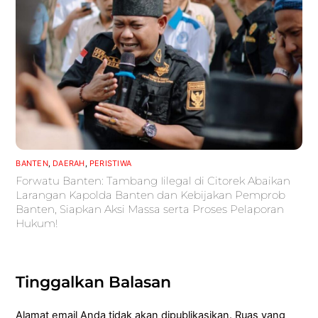
BANTEN
,
DAERAH
,
PERISTIWA
Forwatu Banten: Tambang Iilegal di Citorek Abaikan
Larangan Kapolda Banten dan Kebijakan Pemprob
Banten, Siapkan Aksi Massa serta Proses Pelaporan
Hukum!
Tinggalkan Balasan
Alamat email Anda tidak akan dipublikasikan.
Ruas yang