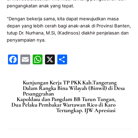
pengangkatan anak yang tepat.
“Dengan bekerja sama, kita dapat mewujudkan masa
depan yang lebih cerah bagi anak-anak di Provinsi Banten,
tutup Dr. Nurhana, M.Si, (Kadinsos) diakhir penjelasan dan
penyampaian nya.
F
E
W
X
S
a
m
h
h
c
ai
at
ar
Kunjungan Kerja TP PKK Kab.Tangerang
e
l
s
e
Dalam Rangka Bina Wilayah (Binwil) di Desa
Pesanggrahan
b
A
Kapoldasu dan Pangdam BB Turun Tangan,
Dua Pelaku Pembakar Wartawan Rico di Karo
o
p
Tertangkap. IJW Apresiasi
o
p
k