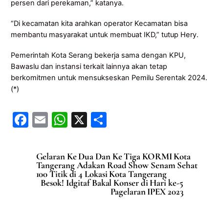
persen dari perekaman,” katanya.
“Di kecamatan kita arahkan operator Kecamatan bisa
membantu masyarakat untuk membuat IKD,” tutup Hery.
Pemerintah Kota Serang bekerja sama dengan KPU,
Bawaslu dan instansi terkait lainnya akan tetap
berkomitmen untuk mensukseskan Pemilu Serentak 2024.
(*)
F
E
W
X
S
a
m
h
h
c
ai
at
ar
Gelaran Ke Dua Dan Ke Tiga KORMI Kota
e
l
s
e
Tangerang Adakan Road Show Senam Sehat
100 Titik di 4 Lokasi Kota Tangerang
b
A
Besok! Idgitaf Bakal Konser di Hari ke-5
Pagelaran IPEX 2023
o
p
o
p