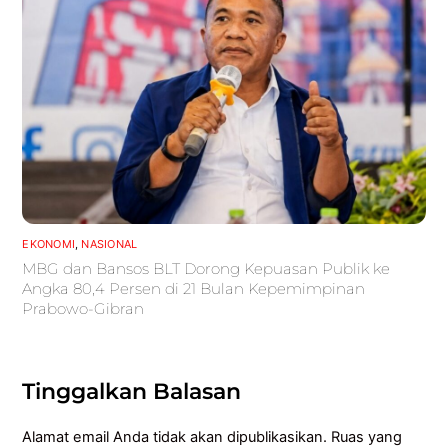
EKONOMI
,
NASIONAL
MBG dan Bansos BLT Dorong Kepuasan Publik ke
Angka 80,4 Persen di 21 Bulan Kepemimpinan
Prabowo-Gibran
Tinggalkan Balasan
Alamat email Anda tidak akan dipublikasikan.
Ruas yang