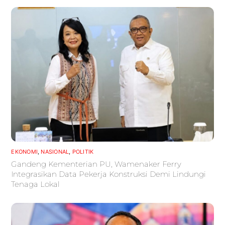
EKONOMI
,
NASIONAL
,
POLITIK
Gandeng Kementerian PU, Wamenaker Ferry
Integrasikan Data Pekerja Konstruksi Demi Lindungi
Tenaga Lokal