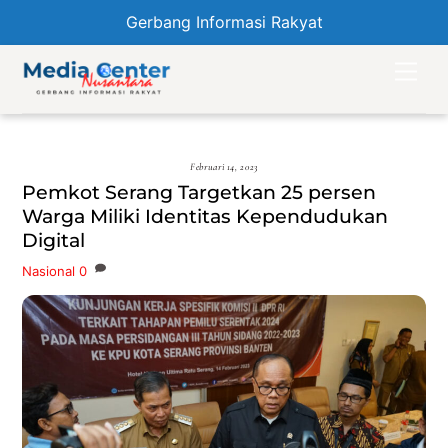
Gerbang Informasi Rakyat
Skip
Men
to
content
Februari 14, 2023
Pemkot Serang Targetkan 25 persen
Warga Miliki Identitas Kependudukan
Digital
Nasional
0