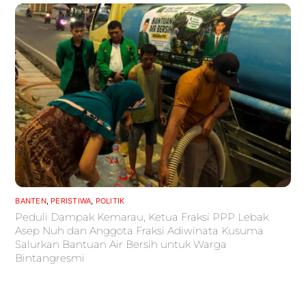
BANTEN
,
PERISTIWA
,
POLITIK
Peduli Dampak Kemarau, Ketua Fraksi PPP Lebak
Asep Nuh dan Anggota Fraksi Adiwinata Kusuma
Salurkan Bantuan Air Bersih untuk Warga
Bintangresmi