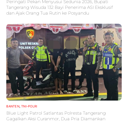
Peringati Pekan Menyusui Sedunia 2026, Bupati
Tangerang Wisuda 132 Bayi Penerima ASI Eksklusif
dan Ajak Orang Tua Rutin ke Posyandu
BANTEN
,
TNI-POLRI
Blue Light Patrol Satlantas Polresta Tangerang
Gagalkan Aksi Curanmor, Dua Pria Diamankan