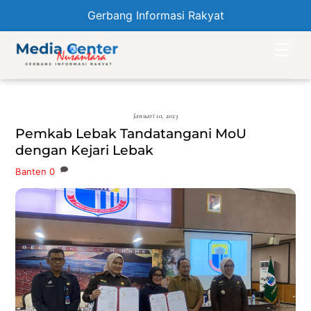
Gerbang Informasi Rakyat
Skip
Men
to
content
Januari 10, 2023
Pemkab Lebak Tandatangani MoU
dengan Kejari Lebak
Banten
0