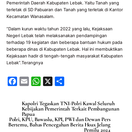
Pemerintah Daerah Kabupaten Lebak. Yaitu Tanah yang
terletak di SD Pabuaran dan Tanah yang terletak di Kantor
Kecamatan Wanasalam.
“Dalam kurun waktu tahun 2022 yang lalu, Kejaksaan
Negeri Lebak telah melaksanakan pendampingan
terhadap 19 kegiatan dan beberapa bantuan hukum pada
beberapa dinas di Kabupaten Lebak. Hal ini membuktikan
Kejaksaan hadir di tengah-tengah masyarakat Kabupaten
Lebak”.Terangnya
F
E
W
X
S
a
m
h
h
c
ai
at
ar
Kapolri Tegaskan TNI-Polri Kawal Seluruh
e
l
s
e
Kebijakan Pemerintah Terkait Pembangunan
Papua
b
A
Polri, KPU, Bawaslu, KPI, PWI dan Dewan Pers
Bertemu, Bahas Pencegahan Berita Hoax Jelang
o
p
Pemilu 2024