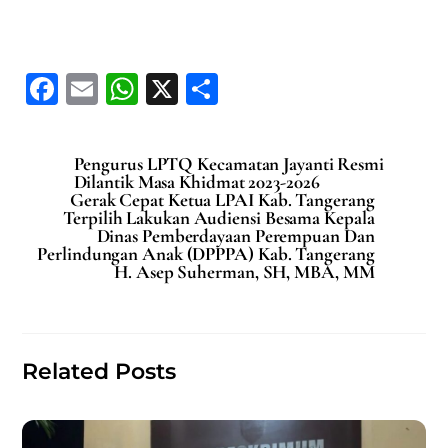
F
E
W
X
S
a
m
h
h
c
ai
at
ar
Pengurus LPTQ Kecamatan Jayanti Resmi
e
l
s
e
Dilantik Masa Khidmat 2023-2026
Gerak Cepat Ketua LPAI Kab. Tangerang
b
A
Terpilih Lakukan Audiensi Besama Kepala
Dinas Pemberdayaan Perempuan Dan
o
p
Perlindungan Anak (DPPPA) Kab. Tangerang
H. Asep Suherman, SH, MBA, MM
o
p
k
Related Posts