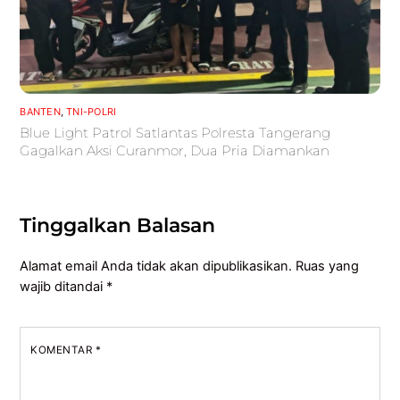
BANTEN
,
TNI-POLRI
Blue Light Patrol Satlantas Polresta Tangerang
Gagalkan Aksi Curanmor, Dua Pria Diamankan
Tinggalkan Balasan
Alamat email Anda tidak akan dipublikasikan.
Ruas yang
wajib ditandai
*
KOMENTAR
*