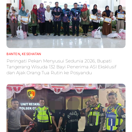
BANTEN
,
KESEHATAN
Peringati Pekan Menyusui Sedunia 2026, Bupati
Tangerang Wisuda 132 Bayi Penerima ASI Eksklusif
dan Ajak Orang Tua Rutin ke Posyandu