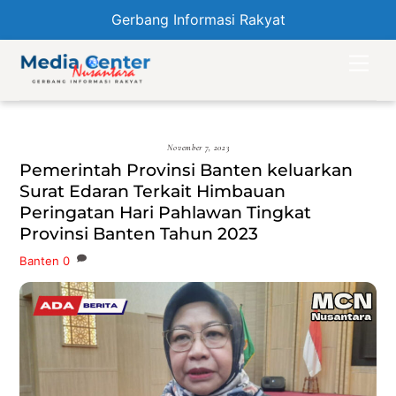
Gerbang Informasi Rakyat
Skip
Men
to
content
November 7, 2023
Pemerintah Provinsi Banten keluarkan
Surat Edaran Terkait Himbauan
Peringatan Hari Pahlawan Tingkat
Provinsi Banten Tahun 2023
Banten
0