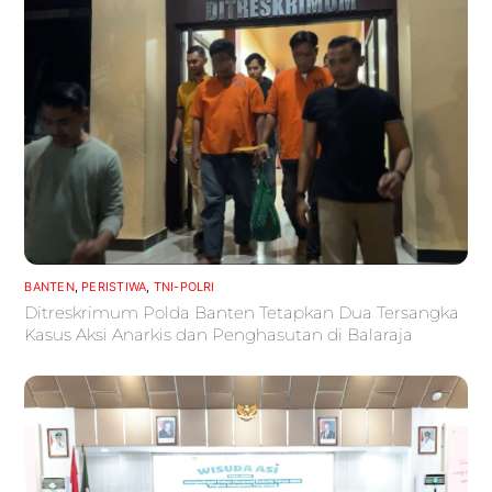
BANTEN
,
PERISTIWA
,
TNI-POLRI
Ditreskrimum Polda Banten Tetapkan Dua Tersangka
Kasus Aksi Anarkis dan Penghasutan di Balaraja