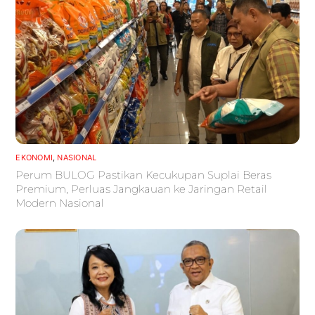
EKONOMI
,
NASIONAL
Perum BULOG Pastikan Kecukupan Suplai Beras
Premium, Perluas Jangkauan ke Jaringan Retail
Modern Nasional