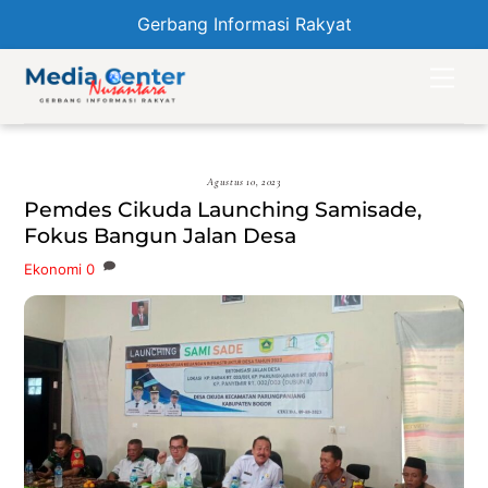
Gerbang Informasi Rakyat
Skip
Men
to
content
Agustus 10, 2023
Pemdes Cikuda Launching Samisade,
Fokus Bangun Jalan Desa
Ekonomi
0