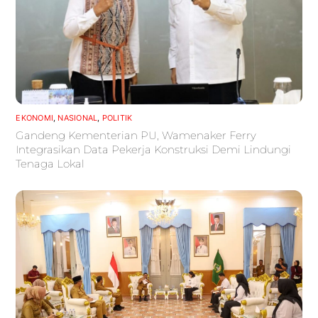
EKONOMI
,
NASIONAL
,
POLITIK
Gandeng Kementerian PU, Wamenaker Ferry
Integrasikan Data Pekerja Konstruksi Demi Lindungi
Tenaga Lokal