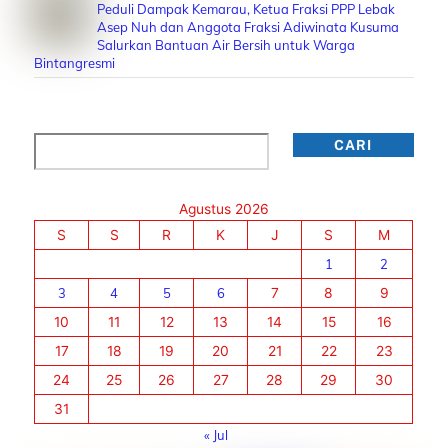
Peduli Dampak Kemarau, Ketua Fraksi PPP Lebak
Asep Nuh dan Anggota Fraksi Adiwinata Kusuma
Salurkan Bantuan Air Bersih untuk Warga
Bintangresmi
Cari
CARI
Agustus 2026
S
S
R
K
J
S
M
1
2
3
4
5
6
7
8
9
10
11
12
13
14
15
16
17
18
19
20
21
22
23
24
25
26
27
28
29
30
31
« Jul