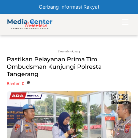
Gerbang Informasi Rakyat
Skip
Men
to
content
September 8, 2023
Pastikan Pelayanan Prima Tim
Ombudsman Kunjungi Polresta
Tangerang
Banten
0