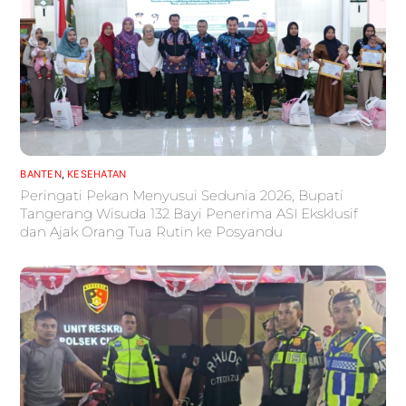
BANTEN
,
KESEHATAN
Peringati Pekan Menyusui Sedunia 2026, Bupati
Tangerang Wisuda 132 Bayi Penerima ASI Eksklusif
dan Ajak Orang Tua Rutin ke Posyandu