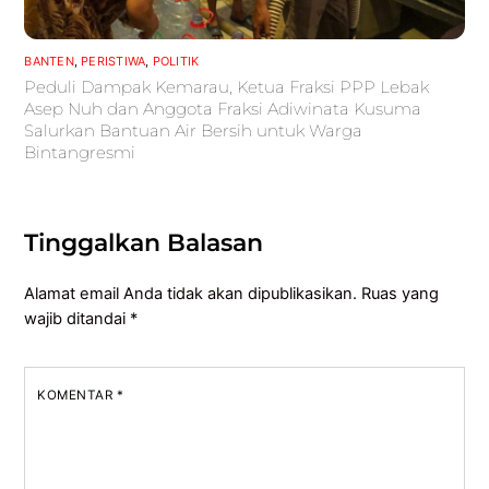
BANTEN
,
PERISTIWA
,
POLITIK
Peduli Dampak Kemarau, Ketua Fraksi PPP Lebak
Asep Nuh dan Anggota Fraksi Adiwinata Kusuma
Salurkan Bantuan Air Bersih untuk Warga
Bintangresmi
Tinggalkan Balasan
Alamat email Anda tidak akan dipublikasikan.
Ruas yang
wajib ditandai
*
KOMENTAR
*