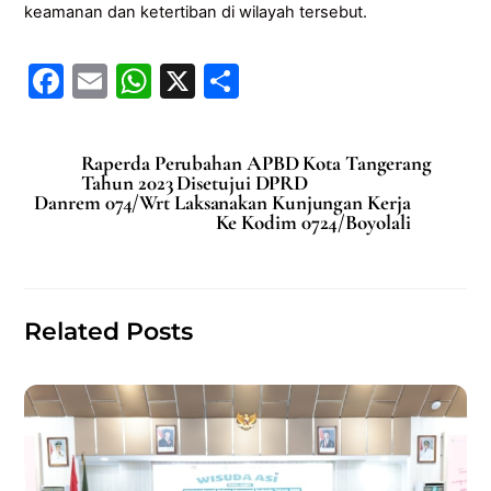
keamanan dan ketertiban di wilayah tersebut.
F
E
W
X
S
a
m
h
h
c
ai
at
ar
Raperda Perubahan APBD Kota Tangerang
e
l
s
e
Tahun 2023 Disetujui DPRD
Danrem 074/Wrt Laksanakan Kunjungan Kerja
b
A
Ke Kodim 0724/Boyolali
o
p
o
p
k
Related Posts