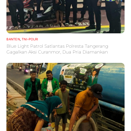
BANTEN
,
TNI-POLRI
Blue Light Patrol Satlantas Polresta Tangerang
Gagalkan Aksi Curanmor, Dua Pria Diamankan