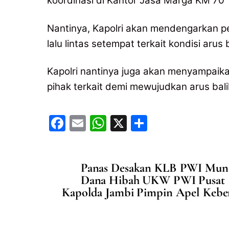
koordinasi di Kantor Jasa Marga KM 70
Nantinya, Kapolri akan mendengarkan pem
lalu lintas setempat terkait kondisi arus b
Kapolri nantinya juga akan menyampaik
pihak terkait demi mewujudkan arus ba
F
E
W
X
S
a
m
h
h
c
ai
at
ar
Panas Desakan KLB PWI Munc
e
l
s
e
Dana Hibah UKW PWI Pusat
b
A
Kapolda Jambi Pimpin Apel Kebe
o
p
o
p