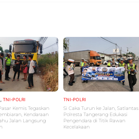
A
,
TNI-POLRI
TNI-POLRI
Pasar Kemis Tegaskan
Si Caka Turun ke Jalan, Satlantas
embiaran, Kendaraan
Polresta Tangerang Edukasi
Bahu Jalan Langsung
Pengendara di Titik Rawan
an
Kecelakaan