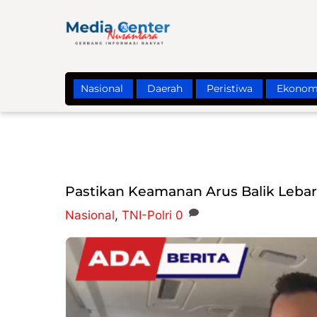
Skip
to
content
Nasional
Daerah
Peristiwa
Ekonom
Pastikan Keamanan Arus Balik Lebaran
Nasional
,
TNI-Polri
0