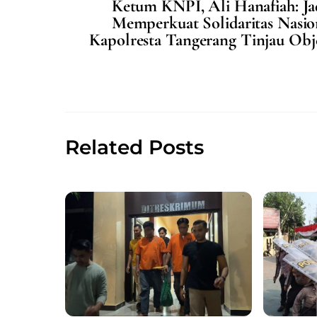
Ketum KNPI, Ali Hanafiah: 
e
l
s
e
Memperkuat Solidaritas Nasio
b
A
Kapolresta Tangerang Tinjau Obj
o
p
o
p
k
Related Posts