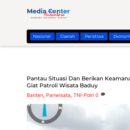
Skip
to
content
Nasional
Daerah
Peristiwa
Ekonom
Pantau Situasi Dan Berikan Keamana
Giat Patroli Wisata Baduy
Banten
,
Pariwisata
,
TNI-Polri
0