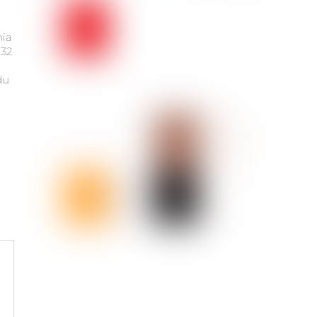
nia
132
du