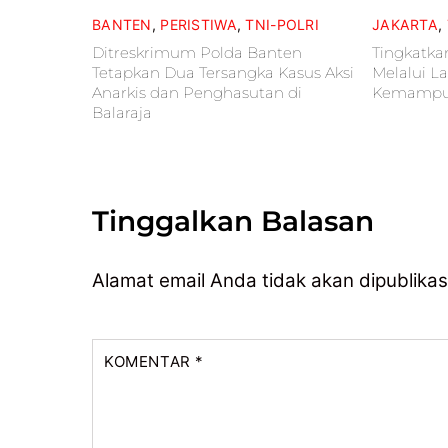
BANTEN
,
PERISTIWA
,
TNI-POLRI
JAKARTA
,
Ditreskrimum Polda Banten
Tingkatka
Tetapkan Dua Tersangka Kasus Aksi
Melalui L
Anarkis dan Penghasutan di
Kemampu
Balaraja
Tinggalkan Balasan
Alamat email Anda tidak akan dipublikas
KOMENTAR
*