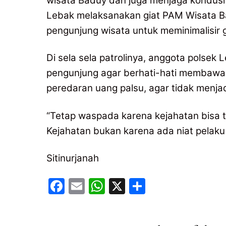
wisata Baduy dan juga menjaga kondusi
Lebak melaksanakan giat PAM Wisata B
pengunjung wisata untuk meminimalisir
Di sela sela patrolinya, anggota pols
pengunjung agar berhati-hati membawa
peredaran uang palsu, agar tidak menjadi
“Tetap waspada karena kejahatan bisa t
Kejahatan bukan karena ada niat pelaku
Sitinurjanah
F
E
W
X
S
a
m
h
h
c
ai
at
ar