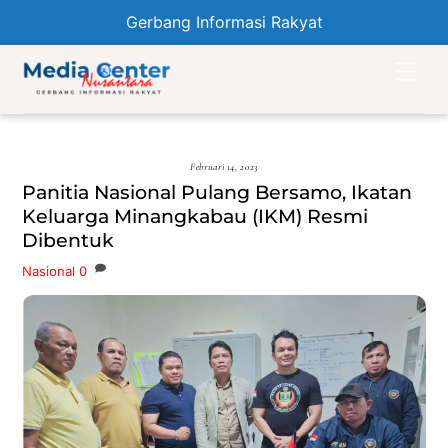
Gerbang Informasi Rakyat
Skip
Men
to
content
Februari 14, 2023
Panitia Nasional Pulang Bersamo, Ikatan
Keluarga Minangkabau (IKM) Resmi
Dibentuk
Nasional
0