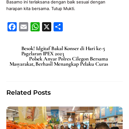
Basamo ini terlaksana dengan baik sesuai dengan
harapan kita bersama. Tutup Mukti.
F
E
W
X
S
a
m
h
h
c
ai
at
ar
Besok! Idgitaf Bakal Konser di Hari ke-5
e
l
s
e
Pagelaran IPEX 2023
Polsek Anyar Polres Cilegon Bersama
b
A
Masyarakat, Berhasil Menangkap Pelaku Curas
o
p
o
p
k
Related Posts