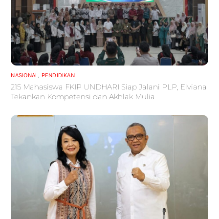
NASIONAL
,
PENDIDIKAN
215 Mahasiswa FKIP UNDHARI Siap Jalani PLP, Elviana
Tekankan Kompetensi dan Akhlak Mulia