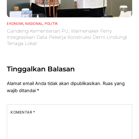
EKONOMI
,
NASIONAL
,
POLITIK
Gandeng Kementerian PU, Wamenaker Ferry
Integrasikan Data Pekerja Konstruksi Demi Lindungi
Tenaga Lokal
Tinggalkan Balasan
Alamat email Anda tidak akan dipublikasikan.
Ruas yang
wajib ditandai
*
KOMENTAR
*