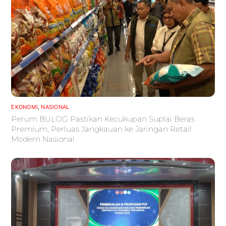
EKONOMI
,
NASIONAL
Perum BULOG Pastikan Kecukupan Suplai Beras
Premium, Perluas Jangkauan ke Jaringan Retail
Modern Nasional