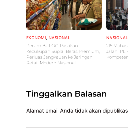
EKONOMI
,
NASIONAL
NASIONA
Perum BULOG Pastikan
215 Mahas
Kecukupan Suplai Beras Premium,
Jalani PL
Perluas Jangkauan ke Jaringan
Kompetens
Retail Modern Nasional
Tinggalkan Balasan
Alamat email Anda tidak akan dipublikas