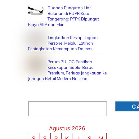
Dugaan Pungutan Liar
Bulanan di PUPR Kota
Tangerang: PPPK Dipungut
Biaya SKP dan Ekin
Tingkatkan Kesiapsiagaan
Personel Melalui Latihan
Peningkatan Kemampuan Dalmas
Perum BULOG Pastikan
Kecukupan Suplai Beras
Premium, Perluas Jangkauan ke
Jaringan Retail Modern Nasional
.
Cari
C
Agustus 2026
S
S
R
K
J
S
M