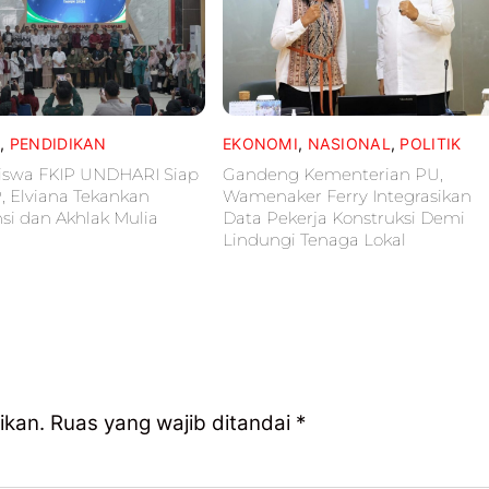
L
,
PENDIDIKAN
EKONOMI
,
NASIONAL
,
POLITIK
iswa FKIP UNDHARI Siap
Gandeng Kementerian PU,
P, Elviana Tekankan
Wamenaker Ferry Integrasikan
i dan Akhlak Mulia
Data Pekerja Konstruksi Demi
Lindungi Tenaga Lokal
ikan.
Ruas yang wajib ditandai
*