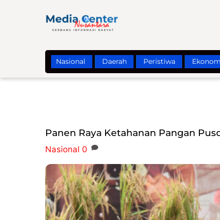
Skip
to
content
Nasional
Daerah
Peristiwa
Ekonom
Panen Raya Ketahanan Pangan Pusd
Nasional
0