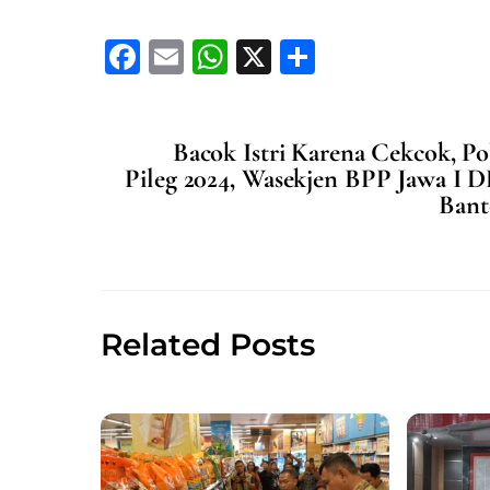
F
E
W
X
S
a
m
h
h
c
ai
at
ar
Bacok Istri Karena Cekcok, P
e
l
s
e
Pileg 2024, Wasekjen BPP Jawa I
b
A
Bant
o
p
o
p
k
Related Posts