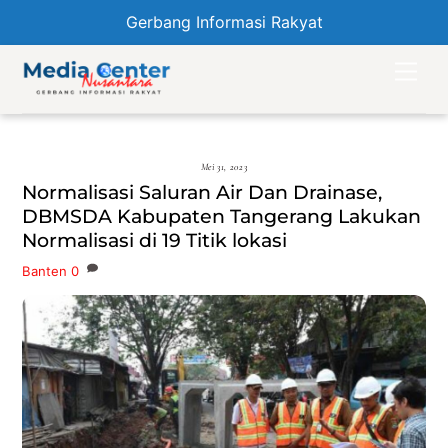
Gerbang Informasi Rakyat
Skip
Men
to
content
Mei 31, 2023
Normalisasi Saluran Air Dan Drainase,
DBMSDA Kabupaten Tangerang Lakukan
Normalisasi di 19 Titik lokasi
Banten
0