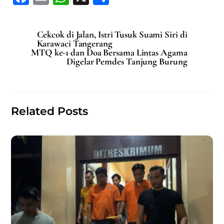
a
m
h
h
c
ai
at
ar
Cekcok di Jalan, Istri Tusuk Suami Siri di
e
l
s
e
Karawaci Tangerang
MTQ ke-1 dan Doa Bersama Lintas Agama
b
A
Digelar Pemdes Tanjung Burung
o
p
o
p
k
Related Posts