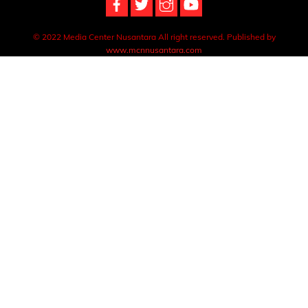
© 2022 Media Center Nusantara All right reserved. Published by
www.mcnnusantara.com