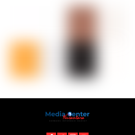
Back
To
Top