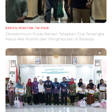
BANTEN
,
PERISTIWA
,
TNI-POLRI
Ditreskrimum Polda Banten Tetapkan Dua Tersangka
Kasus Aksi Anarkis dan Penghasutan di Balaraja