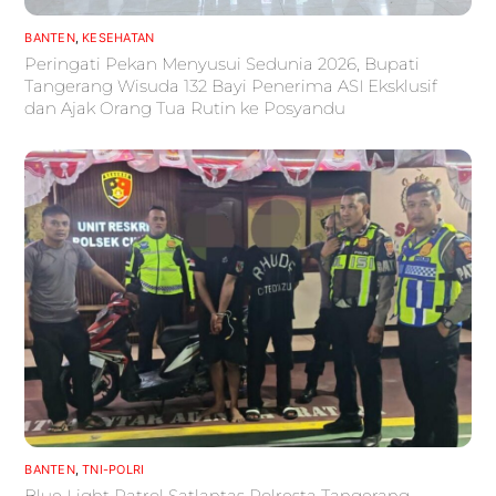
BANTEN
,
KESEHATAN
Peringati Pekan Menyusui Sedunia 2026, Bupati
Tangerang Wisuda 132 Bayi Penerima ASI Eksklusif
dan Ajak Orang Tua Rutin ke Posyandu
BANTEN
,
TNI-POLRI
Blue Light Patrol Satlantas Polresta Tangerang