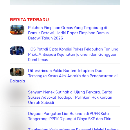
BERITA TERBARU
Puluhan Pimpinan Ormas Yang Tergabung di
Bamus Betawi, Hadiri Rapat Pimpinan Bamus
Betawi Tahun 2026
JJOS Patroli Cipta Kondisi Polres Pelabuhan Tanjung
Priok, Antisipasi Kejahatan Jalanan dan Gangguan
Kamtibmas
Ditreskrimum Polda Banten Tetapkan Dua
Tersangka Kasus Aksi Anarkis dan Penghasutan di
Balaraja
Senyum Nenek Sutinah di Ujung Perkara, Cerita
Sukses Advokat Toddopuli Pulihkan Hak Korban
Umrah Subsidi
Dugaan Pungutan Liar Bulanan di PUPR Kota
Tangerang: PPPK Dipungut Biaya SKP dan Ekin
Tingkatkan Kesiapsiagaan Personel Melalui Latihan