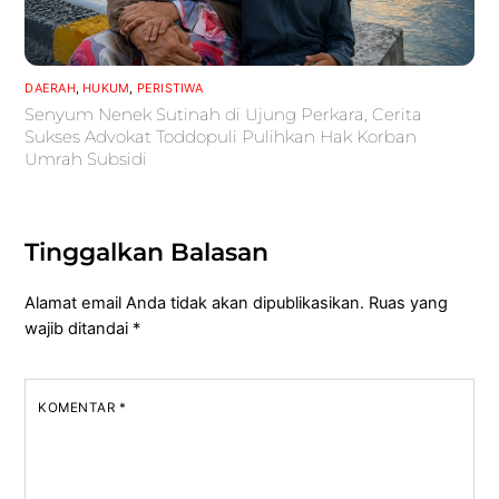
DAERAH
,
HUKUM
,
PERISTIWA
Senyum Nenek Sutinah di Ujung Perkara, Cerita
Sukses Advokat Toddopuli Pulihkan Hak Korban
Umrah Subsidi
Tinggalkan Balasan
Alamat email Anda tidak akan dipublikasikan.
Ruas yang
wajib ditandai
*
KOMENTAR
*