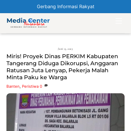
Gerbang Informasi Rakyat
Skip
Men
to
content
Juni 13, 2025
Miris! Proyek Dinas PERKIM Kabupaten
Tangerang Diduga Dikorupsi, Anggaran
Ratusan Juta Lenyap, Pekerja Malah
Minta Paku ke Warga
Banten
,
Peristiwa
0