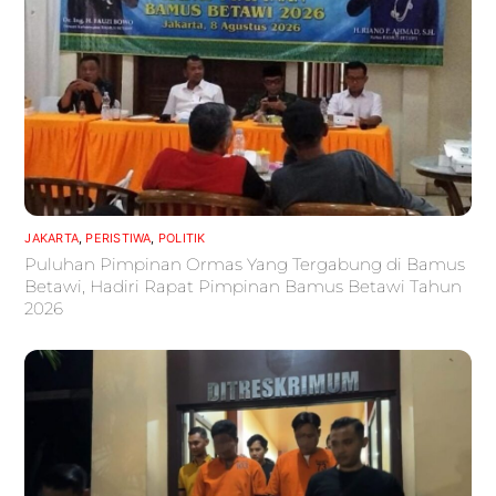
JAKARTA
,
PERISTIWA
,
POLITIK
Puluhan Pimpinan Ormas Yang Tergabung di Bamus
Betawi, Hadiri Rapat Pimpinan Bamus Betawi Tahun
2026