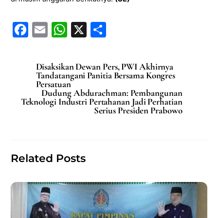
F
E
W
X
S
a
m
h
h
c
ai
at
ar
Disaksikan Dewan Pers, PWI Akhirnya
e
l
s
e
Tandatangani Panitia Bersama Kongres
Persatuan
b
A
Dudung Abdurachman: Pembangunan
Teknologi Industri Pertahanan Jadi Perhatian
o
p
Serius Presiden Prabowo
o
p
k
Related Posts