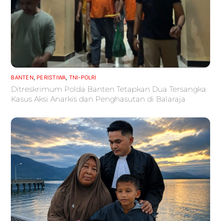
BANTEN
,
PERISTIWA
,
TNI-POLRI
Ditreskrimum Polda Banten Tetapkan Dua Tersangka
Kasus Aksi Anarkis dan Penghasutan di Balaraja