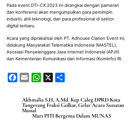
Pada event DTI-CX 2023 ini dirangkai dengan pameran
dan konferensi akan mengumpulkan para pemimpin
industri, ahli teknologi, dan para profesional di sektor
digital terbaru.
Acara yang diprakarsai oleh PT. Adhouse Clarion Event ini,
didukung Masyarakat Telematika Indonesia (MASTEL),
Asosiasi Penyelenggara Jasa Internet Indonesia (APJII)
dan Kementerian Komunikasi dan Informasi (Kominfo) RI.
F
E
W
X
S
a
m
h
h
c
ai
at
ar
Akhmalia S.H, A.Md. Kep Caleg DPRD Kota
e
l
s
e
Tangerang Fraksi Golkar, Gelar Acara Sunatan
Massal
b
A
Mars PITI Bergema Dalam MUNAS
o
p