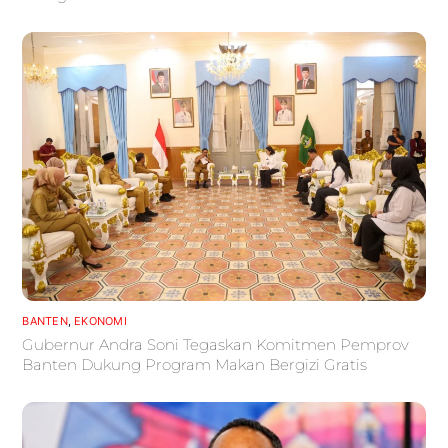
BANTEN
,
EKONOMI
Gubernur Andra Soni Tegaskan Komitmen Pemprov
Banten Dukung Program Makan Bergizi Gratis