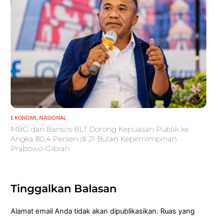
EKONOMI
,
NASIONAL
MBG dan Bansos BLT Dorong Kepuasan Publik ke
Angka 80,4 Persen di 21 Bulan Kepemimpinan
Prabowo-Gibran
Tinggalkan Balasan
Alamat email Anda tidak akan dipublikasikan.
Ruas yang