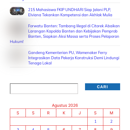
215 Mahasiswa FKIP UNDHARI Siap Jalani PLP,
Elviana Tekankan Kompetensi dan Akhlak Mulia
Forwatu Banten: Tambang Iilegal di Citorek Abaikan
Larangan Kapolda Banten dan Kebijakan Pemprob
Banten, Siapkan Aksi Massa serta Proses Pelaporan
Hukum!
Gandeng Kementerian PU, Wamenaker Ferry
Integrasikan Data Pekerja Konstruksi Demi Lindungi
Tenaga Lokal
Cari
CARI
Agustus 2026
S
S
R
K
J
S
M
1
2
3
4
5
6
7
8
9