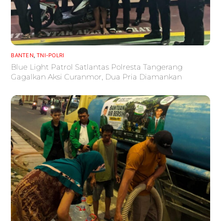
BANTEN
,
TNI-POLRI
Blue Light Patrol Satlantas Polresta Tangerang
Gagalkan Aksi Curanmor, Dua Pria Diamankan