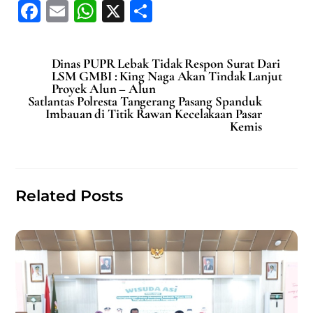
F
E
W
X
S
a
m
h
h
c
ai
at
ar
Dinas PUPR Lebak Tidak Respon Surat Dari
e
l
s
e
LSM GMBI : King Naga Akan Tindak Lanjut
Proyek Alun – Alun
b
A
Satlantas Polresta Tangerang Pasang Spanduk
Imbauan di Titik Rawan Kecelakaan Pasar
o
p
Kemis
o
p
k
Related Posts