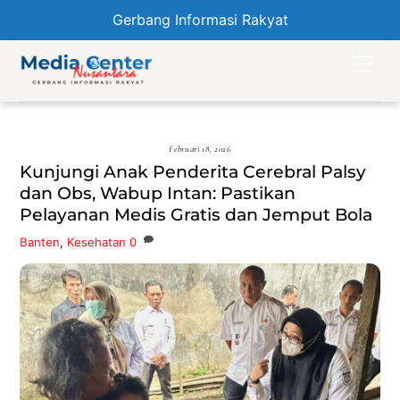
Gerbang Informasi Rakyat
Skip
Men
to
content
Februari 18, 2026
Kunjungi Anak Penderita Cerebral Palsy
dan Obs, Wabup Intan: Pastikan
Pelayanan Medis Gratis dan Jemput Bola
Banten
,
Kesehatan
0