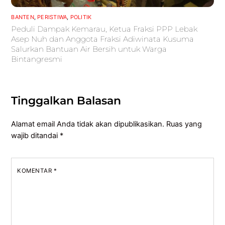
BANTEN
,
PERISTIWA
,
POLITIK
Peduli Dampak Kemarau, Ketua Fraksi PPP Lebak
Asep Nuh dan Anggota Fraksi Adiwinata Kusuma
Salurkan Bantuan Air Bersih untuk Warga
Bintangresmi
Tinggalkan Balasan
Alamat email Anda tidak akan dipublikasikan.
Ruas yang
wajib ditandai
*
KOMENTAR
*