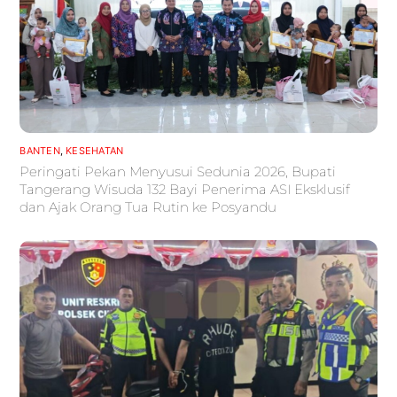
BANTEN
,
KESEHATAN
Peringati Pekan Menyusui Sedunia 2026, Bupati
Tangerang Wisuda 132 Bayi Penerima ASI Eksklusif
dan Ajak Orang Tua Rutin ke Posyandu