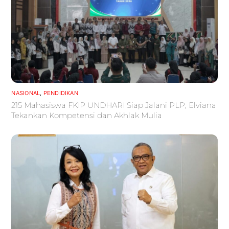
NASIONAL
,
PENDIDIKAN
215 Mahasiswa FKIP UNDHARI Siap Jalani PLP, Elviana
Tekankan Kompetensi dan Akhlak Mulia