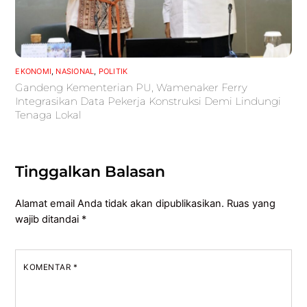
EKONOMI
,
NASIONAL
,
POLITIK
Gandeng Kementerian PU, Wamenaker Ferry
Integrasikan Data Pekerja Konstruksi Demi Lindungi
Tenaga Lokal
Tinggalkan Balasan
Alamat email Anda tidak akan dipublikasikan.
Ruas yang
wajib ditandai
*
KOMENTAR
*