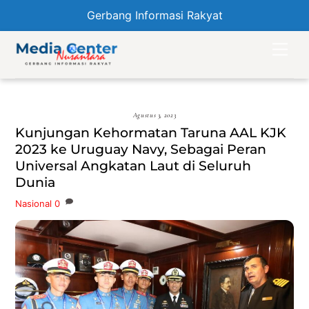
Gerbang Informasi Rakyat
Skip
Men
to
content
Agustus 3, 2023
Kunjungan Kehormatan Taruna AAL KJK
2023 ke Uruguay Navy, Sebagai Peran
Universal Angkatan Laut di Seluruh
Dunia
Nasional
0