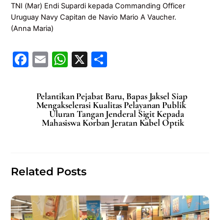
TNI (Mar) Endi Supardi kepada Commanding Officer
Uruguay Navy Capitan de Navio Mario A Vaucher.
(Anna Maria)
F
E
W
X
S
a
m
h
h
c
ai
at
ar
Pelantikan Pejabat Baru, Bapas Jaksel Siap
e
l
s
e
Mengakselerasi Kualitas Pelayanan Publik
Uluran Tangan Jenderal Sigit Kepada
b
A
Mahasiswa Korban Jeratan Kabel Optik
o
p
o
p
k
Related Posts