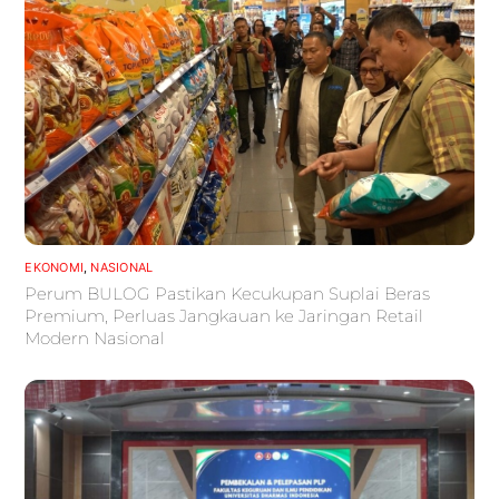
EKONOMI
,
NASIONAL
Perum BULOG Pastikan Kecukupan Suplai Beras
Premium, Perluas Jangkauan ke Jaringan Retail
Modern Nasional