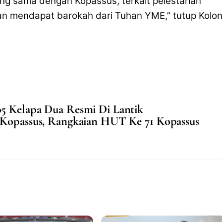
ng sama dengan Kopassus, terkait pelestarian
an mendapat barokah dari Tuhan YME,” tutup Kolon
5 Kelapa Dua Resmi Di Lantik
n Kopassus, Rangkaian HUT Ke 71 Kopassus