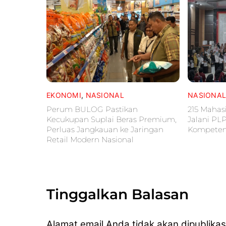
EKONOMI
,
NASIONAL
NASIONA
Perum BULOG Pastikan
215 Mahas
Kecukupan Suplai Beras Premium,
Jalani PL
Perluas Jangkauan ke Jaringan
Kompetens
Retail Modern Nasional
Tinggalkan Balasan
Alamat email Anda tidak akan dipublikas