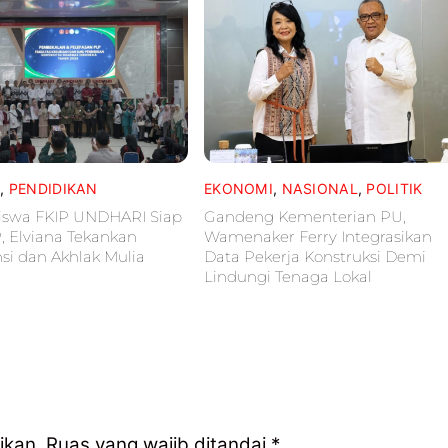
L
,
PENDIDIKAN
EKONOMI
,
NASIONAL
,
POLITIK
iswa FKIP UNDHARI Siap
Gandeng Kementerian PU,
P, Elviana Tekankan
Wamenaker Ferry Integrasikan
i dan Akhlak Mulia
Data Pekerja Konstruksi Demi
Lindungi Tenaga Lokal
ikan.
Ruas yang wajib ditandai
*