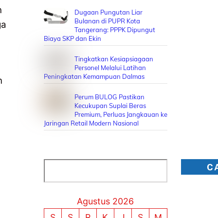
n
Dugaan Pungutan Liar
Bulanan di PUPR Kota
ga
Tangerang: PPPK Dipungut
a
Biaya SKP dan Ekin
Tingkatkan Kesiapsiagaan
Personel Melalui Latihan
Peningkatan Kemampuan Dalmas
n
Perum BULOG Pastikan
Kecukupan Suplai Beras
Premium, Perluas Jangkauan ke
Jaringan Retail Modern Nasional
Cari
C
Agustus 2026
S
S
R
K
J
S
M