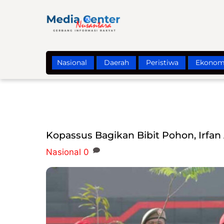
Skip
to
content
Nasional
Daerah
Peristiwa
Ekonom
Kopassus Bagikan Bibit Pohon, Irfan
Nasional
0