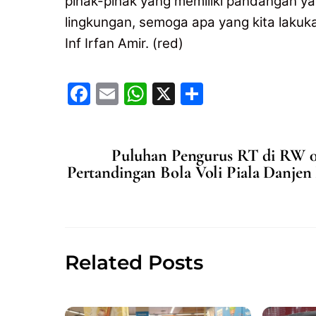
pihak-pihak yang memiliki pandangan ya
lingkungan, semoga apa yang kita lakuk
Inf Irfan Amir. (red)
F
E
W
X
S
a
m
h
h
c
ai
at
ar
Puluhan Pengurus RT di RW 0
e
l
s
e
Pertandingan Bola Voli Piala Danje
b
A
o
p
o
p
k
Related Posts