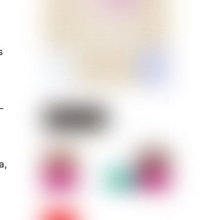
s
-
a,